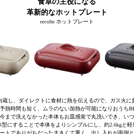
食卓の主役になる
革新的なホットプレート
recolte ホットプレート
内蔵し、ダイレクトに食材に熱を伝えるので、ガス火に
予熱時間も短く、ムラのない加熱が可能になりおうちB
今まで洗えなかった本体もお皿感覚で丸洗いでき、い
型にすることで本体をよりシンプルにし、約2.6kgと
ートでありがちだった大きくて重く、出し入れが面倒