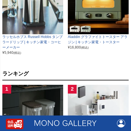
ラッセルホブス Russell Hobbs タンブ
Aladdin グラファイトトースター アラ
ラードリップ | キッチン家電・コーヒ
ジン | キッチン家電・トースター
ーメーカー
¥
16,800
(税込)
¥
5,940
(税込)
ランキング
1
2