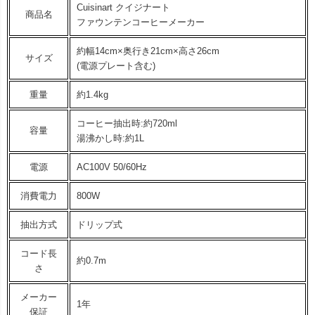
Cuisinart クイジナート
商品名
ファウンテンコーヒーメーカー
約幅14cm×奥行き21cm×高さ26cm
サイズ
(電源プレート含む)
重量
約1.4kg
コーヒー抽出時:約720ml
容量
湯沸かし時:約1L
電源
AC100V 50/60Hz
消費電力
800W
抽出方式
ドリップ式
コード長
約0.7m
さ
メーカー
1年
保証