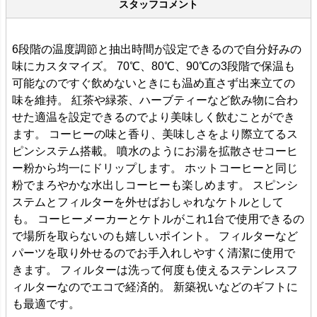
スタッフコメント
6段階の温度調節と抽出時間が設定できるので自分好みの
味にカスタマイズ。 70℃、80℃、90℃の3段階で保温も
可能なのですぐ飲めないときにも温め直さず出来立ての
味を維持。 紅茶や緑茶、ハーブティーなど飲み物に合わ
せた適温を設定できるのでより美味しく飲むことができ
ます。 コーヒーの味と香り、美味しさをより際立てるス
ピンシステム搭載。 噴水のようにお湯を拡散させコーヒ
ー粉から均一にドリップします。 ホットコーヒーと同じ
粉でまろやかな水出しコーヒーも楽しめます。 スピンシ
ステムとフィルターを外せばおしゃれなケトルとして
も。 コーヒーメーカーとケトルがこれ1台で使用できるの
で場所を取らないのも嬉しいポイント。 フィルターなど
パーツを取り外せるのでお手入れしやすく清潔に使用で
きます。 フィルターは洗って何度も使えるステンレスフ
ィルターなのでエコで経済的。 新築祝いなどのギフトに
も最適です。