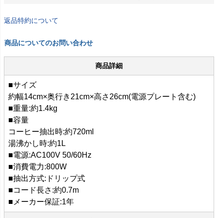
返品特約について
商品についてのお問い合わせ
商品詳細
■サイズ
約幅14cm×奥行き21cm×高さ26cm(電源プレート含む)
■重量:約1.4kg
■容量
コーヒー抽出時:約720ml
湯沸かし時:約1L
■電源:AC100V 50/60Hz
■消費電力:800W
■抽出方式:ドリップ式
■コード長さ:約0.7m
■メーカー保証:1年