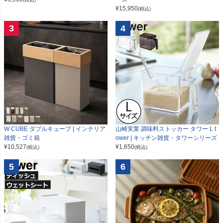
¥
15,950
(税込)
3
4
W CUBE ダブルキューブ | インテリア
山崎実業 調味料ストッカー タワー L t
雑貨・ゴミ箱
ower | キッチン雑貨・タワーシリーズ
¥
10,527
¥
1,650
(税込)
(税込)
5
6