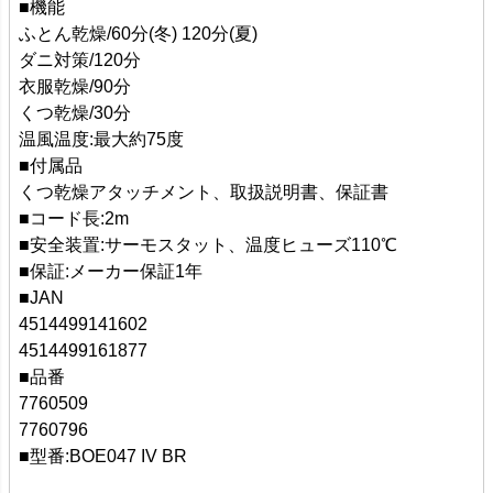
■機能
ふとん乾燥/60分(冬) 120分(夏)
ダニ対策/120分
衣服乾燥/90分
くつ乾燥/30分
温風温度:最大約75度
■付属品
くつ乾燥アタッチメント、取扱説明書、保証書
■コード長:2m
■安全装置:サーモスタット、温度ヒューズ110℃
■保証:メーカー保証1年
■JAN
4514499141602
4514499161877
■品番
7760509
7760796
■型番:BOE047 IV BR