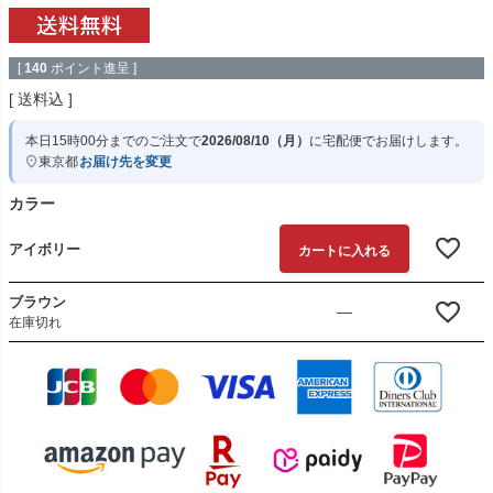
[
140
ポイント進呈 ]
送料込
本日
15時00分
までのご注文で
2026/08/10（月）
に
宅配便
でお届けします。
東京都
お届け先を変更
カラー
アイボリー
カートに入れる
ブラウン
—
在庫切れ