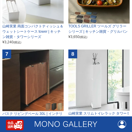
山崎実業 両面コンパクトティッシュ＆
TOOLS GRILLER ツールズ グリラー
ウェットシートケース tower | キッチ
シリーズ | キッチン雑貨・グリルパン
ン雑貨・タワーシリーズ
¥
3,650
(税込)
¥
3,240
(税込)
7
8
山崎実業 スリムトイレラック タワー t
バスク リビングペール 30L | インテリ
ower | トイレ雑貨・タワーシリーズ
ア雑貨・ゴミ箱
¥
6,200
¥
14,500
(税込)
(税込)