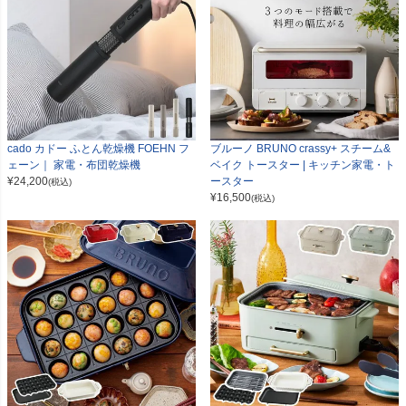
cado カドー ふとん乾燥機 FOEHN フ
ブルーノ BRUNO crassy+ スチーム&
ェーン｜ 家電・布団乾燥機
ベイク トースター | キッチン家電・ト
¥
24,200
ースター
(税込)
¥
16,500
(税込)