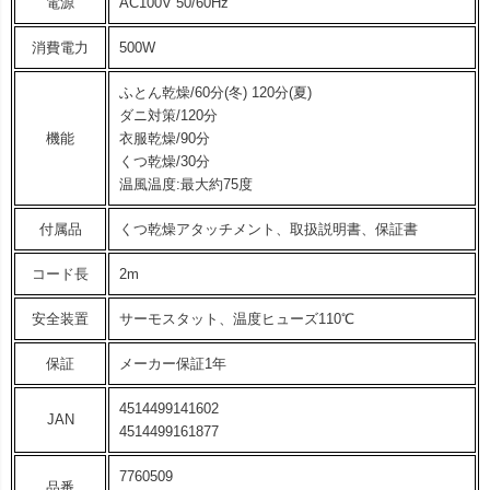
電源
AC100V 50/60Hz
消費電力
500W
ふとん乾燥/60分(冬) 120分(夏)
ダニ対策/120分
機能
衣服乾燥/90分
くつ乾燥/30分
温風温度:最大約75度
付属品
くつ乾燥アタッチメント、取扱説明書、保証書
コード長
2m
安全装置
サーモスタット、温度ヒューズ110℃
保証
メーカー保証1年
4514499141602
JAN
4514499161877
7760509
品番