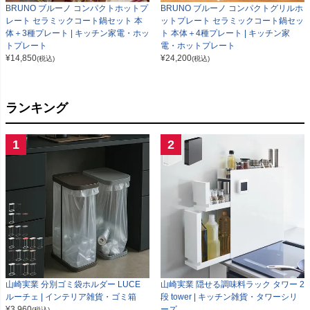
BRUNO ブルーノ コンパクトグリルホ
BRUNO ブルーノ コンパクトホットプ
ットプレート セラミックコート鍋セッ
レート セラミックコート鍋セット 本
ト 本体＋4種プレート | キッチン家
体＋3種プレート | キッチン家電・ホッ
電・ホットプレート
トプレート
¥
24,200
¥
14,850
(税込)
(税込)
ランキング
1
2
山崎実業 分別ゴミ袋ホルダー LUCE
山崎実業 隠せる調味料ラック タワー 2
ルーチェ | インテリア雑貨・ゴミ箱
段 tower | キッチン雑貨・タワーシリ
¥
3,960
ーズ
(税込)