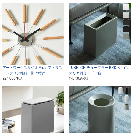
アートワークスタジオ Atras アトラス |
TUBELOR チューブラー BRICK | イン
インテリア雑貨・掛け時計
テリア雑貨・ゴミ箱
¥
24,000
¥
4,730
(税込)
(税込)