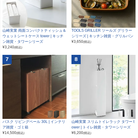
山崎実業 両面コンパクトティッシュ＆
TOOLS GRILLER ツールズ グリラー
ウェットシートケース tower | キッチ
シリーズ | キッチン雑貨・グリルパン
ン雑貨・タワーシリーズ
¥
3,650
(税込)
¥
3,240
(税込)
7
8
山崎実業 スリムトイレラック タワー t
バスク リビングペール 30L | インテリ
ower | トイレ雑貨・タワーシリーズ
ア雑貨・ゴミ箱
¥
6,200
¥
14,500
(税込)
(税込)