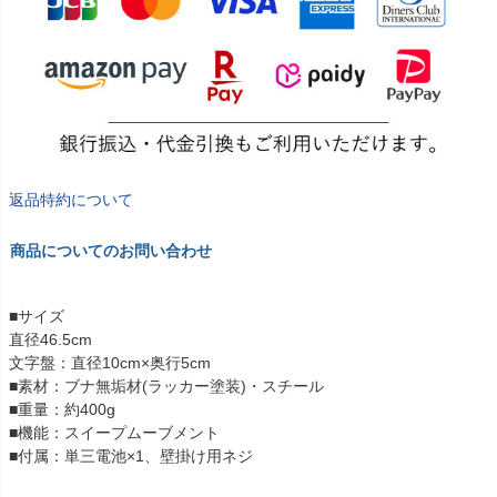
返品特約について
商品についてのお問い合わせ
■サイズ
直径46.5cm
文字盤：直径10cm×奥行5cm
■素材：ブナ無垢材(ラッカー塗装)・スチール
■重量：約400g
■機能：スイープムーブメント
■付属：単三電池×1、壁掛け用ネジ