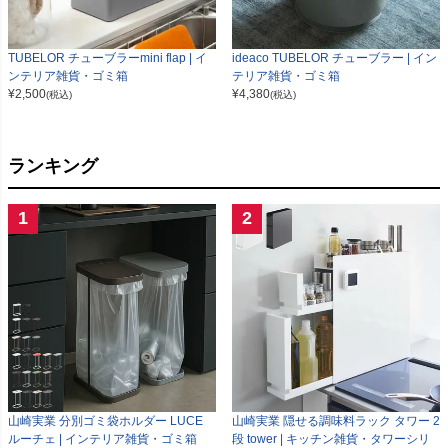
TUBELOR チューブラーmini flap | イ
ideaco TUBELOR チューブラー | イン
ンテリア雑貨・ゴミ箱
テリア雑貨・ゴミ箱
¥
2,500
¥
4,380
(税込)
(税込)
ランキング
1
2
山崎実業 分別ゴミ袋ホルダー LUCE
山崎実業 隠せる調味料ラック タワー 2
ルーチェ | インテリア雑貨・ゴミ箱
段 tower | キッチン雑貨・タワーシリ