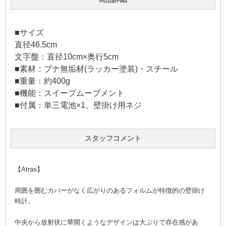
■サイズ
直径46.5cm
文字盤：直径10cm×奥行5cm
■素材：ブナ無垢材(ラッカー塗装)・スチール
■重量：約400g
■機能：スイープムーブメント
■付属：単三電池×1、壁掛け用ネジ
スタッフコメント
【Atras】
周囲を囲むカバーがなく広がりのあるフォルムが特徴的の壁掛け
時計。
中央から放射状に華開くようなデザインは大ぶりで存在感があ