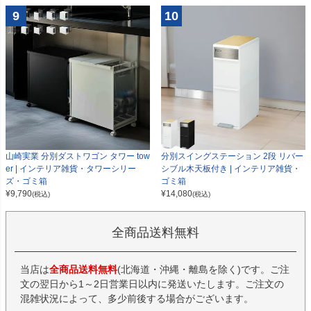
9
10
山崎実業 分別ダストワゴン タワー tow
分別スイングステーション 2段 リバー
er | インテリア雑貨・タワーシリー
シブル木天板付き | インテリア雑貨・
ズ・ゴミ箱
ゴミ箱
¥
9,790
¥
14,080
(税込)
(税込)
全商品送料無料
当店は
全商品送料無料
(北海道・沖縄・離島を除く)です。ご注
文の翌日から1～2日営業日以内に発送いたします。ご注文の
混雑状況によって、多少前後する場合がございます。