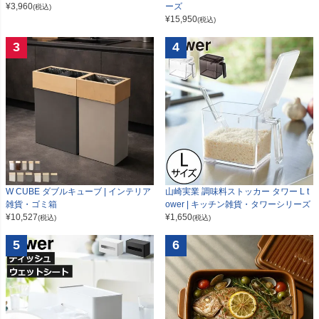
¥
3,960
ーズ
(税込)
¥
15,950
(税込)
3
4
W CUBE ダブルキューブ | インテリア
山崎実業 調味料ストッカー タワー L t
雑貨・ゴミ箱
ower | キッチン雑貨・タワーシリーズ
¥
10,527
¥
1,650
(税込)
(税込)
5
6