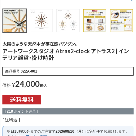
太陽のような天然木が存在感バツグン。
アートワークスタジオ Atras2-clock アトラス2 | イン
テリア雑貨・掛け時計
商品番号
022A-002
24,000
¥
税込
価格
[
218
ポイント進呈 ]
送料込
明日
15時00分
までのご注文で
2026/08/10（月）
に
宅配便
でお届けします。