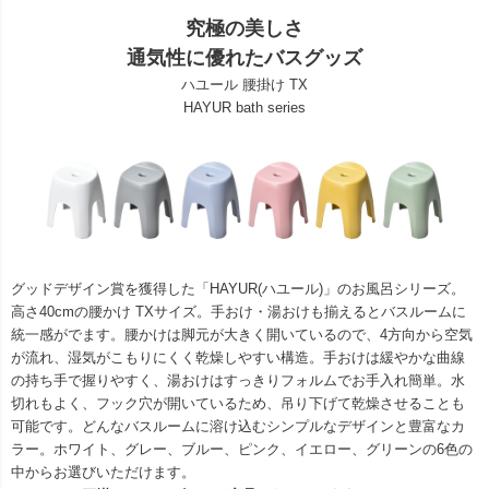
究極の美しさ
通気性に優れたバスグッズ
ハユール 腰掛け TX
HAYUR bath series
グッドデザイン賞を獲得した「HAYUR(ハユール)」のお風呂シリーズ。
高さ40cmの腰かけ TXサイズ。手おけ・湯おけも揃えるとバスルームに
統一感がでます。腰かけは脚元が大きく開いているので、4方向から空気
が流れ、湿気がこもりにくく乾燥しやすい構造。手おけは緩やかな曲線
の持ち手で握りやすく、湯おけはすっきりフォルムでお手入れ簡単。水
切れもよく、フック穴が開いているため、吊り下げて乾燥させることも
可能です。どんなバスルームに溶け込むシンプルなデザインと豊富なカ
ラー。ホワイト、グレー、ブルー、ピンク、イエロー、グリーンの6色の
中からお選びいただけます。