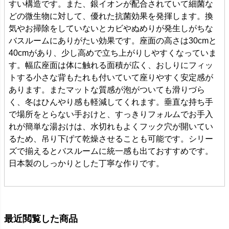
すい構造です。また、銀イオンが配合されていて細菌な
どの微生物に対して、優れた抗菌効果を発揮します。換
気やお掃除をしていないとカビやぬめりが発生しがちな
バスルームにありがたい効果です。座面の高さは30cmと
40cmがあり、少し高めで立ち上がりしやすくなっていま
す。幅広座面は体に触れる面積が広く、おしりにフィッ
トする小さな背もたれも付いていて座りやすく安定感が
あります。またマットな質感が泡がついても滑りづら
く、冬はひんやり感も軽減してくれます。垂直な持ち手
で場所をとらない手おけと、すっきりフォルムでお手入
れが簡単な湯おけは、水切れもよくフック穴が開いてい
るため、吊り下げて乾燥させることも可能です。シリー
ズで揃えるとバスルームに統一感も出ておすすめです。
日本製のしっかりとした丁寧な作りです。
最近閲覧した商品