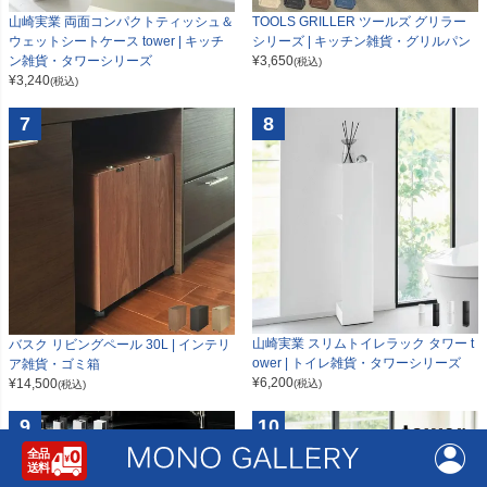
山崎実業 両面コンパクトティッシュ＆
TOOLS GRILLER ツールズ グリラー
ウェットシートケース tower | キッチ
シリーズ | キッチン雑貨・グリルパン
ン雑貨・タワーシリーズ
¥
3,650
(税込)
¥
3,240
(税込)
7
8
山崎実業 スリムトイレラック タワー t
バスク リビングペール 30L | インテリ
ower | トイレ雑貨・タワーシリーズ
ア雑貨・ゴミ箱
¥
6,200
¥
14,500
(税込)
(税込)
9
10