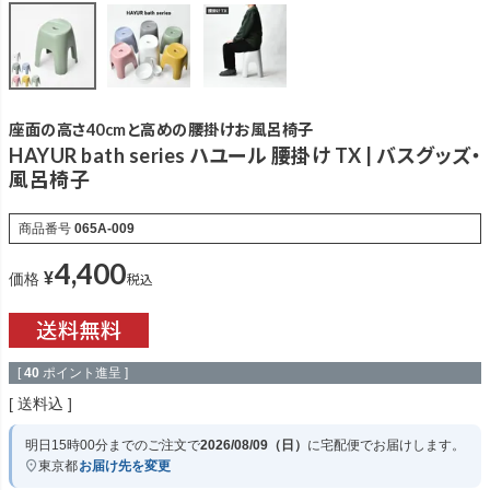
座面の高さ40cmと高めの腰掛けお風呂椅子
HAYUR bath series ハユール 腰掛け TX | バスグッズ・
風呂椅子
商品番号
065A-009
4,400
¥
税込
価格
[
40
ポイント進呈 ]
送料込
明日
15時00分
までのご注文で
2026/08/09（日）
に
宅配便
でお届けします。
東京都
お届け先を変更