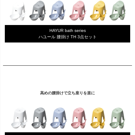
HAYUR bath series
ハユール 腰掛け TH 3点セット
高めの腰掛けで立ち座りを楽に