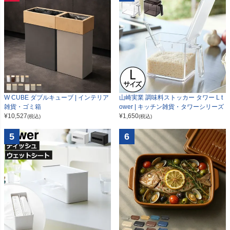
W CUBE ダブルキューブ | インテリア
山崎実業 調味料ストッカー タワー L t
雑貨・ゴミ箱
ower | キッチン雑貨・タワーシリーズ
¥
10,527
¥
1,650
(税込)
(税込)
5
6