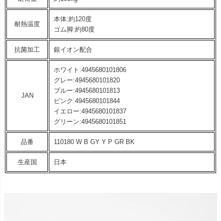
本体:約120度
耐熱温度
ゴム脚:約80度
抗菌加工
銀イオン配合
ホワイト:4945680101806
グレー:4945680101820
ブルー:4945680101813
JAN
ピンク:4945680101844
イエロー:4945680101837
グリーン:4945680101851
品番
110180 W B GY Y P GR BK
生産国
日本