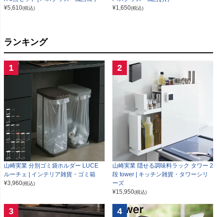
¥
5,610
¥
1,650
(税込)
(税込)
ランキング
1
2
山崎実業 分別ゴミ袋ホルダー LUCE
山崎実業 隠せる調味料ラック タワー 2
ルーチェ | インテリア雑貨・ゴミ箱
段 tower | キッチン雑貨・タワーシリ
¥
3,960
ーズ
(税込)
¥
15,950
(税込)
3
4