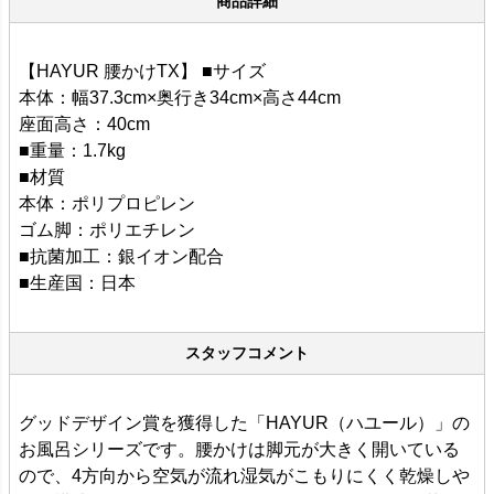
商品詳細
【HAYUR 腰かけTX】 ■サイズ
本体：幅37.3cm×奥行き34cm×高さ44cm
座面高さ：40cm
■重量：1.7kg
■材質
本体：ポリプロピレン
ゴム脚：ポリエチレン
■抗菌加工：銀イオン配合
■生産国：日本
スタッフコメント
グッドデザイン賞を獲得した「HAYUR（ハユール）」の
お風呂シリーズです。腰かけは脚元が大きく開いている
ので、4方向から空気が流れ湿気がこもりにくく乾燥しや