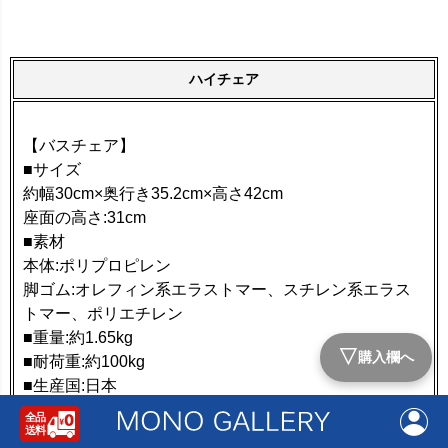
ハイチェア
【バスチェア】
■サイズ
約幅30cm×奥行き35.2cm×高さ42cm
座面の高さ:31cm
■素材
本体:ポリプロピレン
脚ゴム:オレフィン系エラストマー、スチレン系エラス
トマー、ポリエチレン
■重量:約1.65kg
▽
購入欄へ
■耐荷重:約100kg
■生産国:日本
■JAN
4980356017562