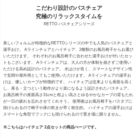
こだわり設計のバスチェア
究極のリラックスタイムを
RETTO バスチェアシリーズ
美しいフォルムが特徴的なRETTOシリーズの中でも人気のバスチェアと
湯手おけ。 Aラインチェアとハイチェア、2種類のお風呂椅子からお選び
いただけます。 それぞれのお風呂椅子に合わせた湯手おけが付いたセッ
トもございます。 Aラインチェアは、大人の方が体制を崩さずご使用い
ただける高め設計のバスチェア。 水はけが良く、スマートなデザイン性
で玄関や屋外用としてもご使用いただけます。 Aラインチェアの湯手お
けは、優しいカーブが特徴的です。 ハイチェアは従来よりも座面を高く
し、座る・立つという動作がより楽になるよう設計されたバスチェア。
お風呂椅子の座面高さ31cmと程よい高さとゆるやかなカーブの背もたれ
が一日の疲れを忘れさせてくれそう。 使用後はお風呂椅子をバスタブに
掛けられるので椅子や床の乾きが早く衛生的。 ハイチェアの湯手おけは
スマートな角型でフックにも掛けられるので置き場に困りません。
※こちらはハイチェア 2点セットの商品ぺージです。