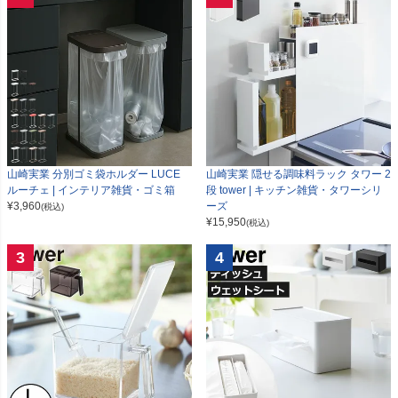
山崎実業 分別ゴミ袋ホルダー LUCE
山崎実業 隠せる調味料ラック タワー 2
ルーチェ | インテリア雑貨・ゴミ箱
段 tower | キッチン雑貨・タワーシリ
¥
3,960
ーズ
(税込)
¥
15,950
(税込)
3
4