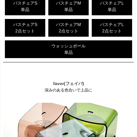
バスチェアS
バスチェアM
バスチェアL
単品
単品
単品
バスチェアS
バスチェアM
バスチェアL
2点セット
2点セット
2点セット
ウォッシュボール
単品
favor(フェイバ)
深みのある色合いで上品に