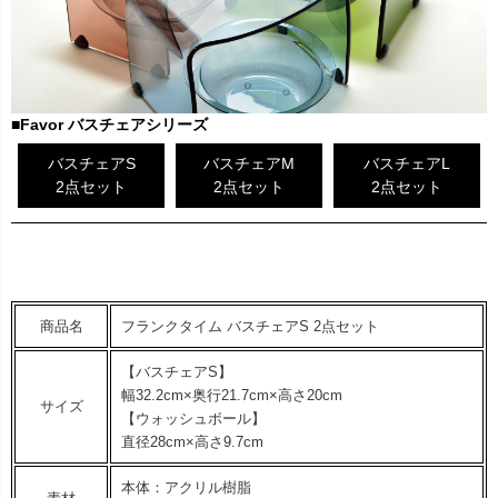
■
Favor バスチェアシリーズ
バスチェアS
バスチェアM
バスチェアL
2点セット
2点セット
2点セット
商品名
フランクタイム バスチェアS 2点セット
【バスチェアS】
幅32.2cm×奥行21.7cm×高さ20cm
サイズ
【ウォッシュボール】
直径28cm×高さ9.7cm
本体：アクリル樹脂