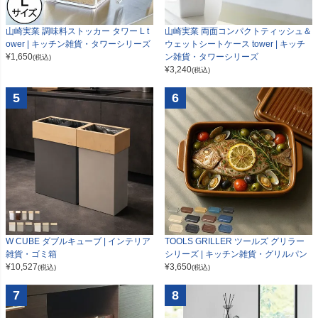
山崎実業 調味料ストッカー タワー L t
山崎実業 両面コンパクトティッシュ＆
ower | キッチン雑貨・タワーシリーズ
ウェットシートケース tower | キッチ
¥
1,650
ン雑貨・タワーシリーズ
(税込)
¥
3,240
(税込)
5
6
W CUBE ダブルキューブ | インテリア
TOOLS GRILLER ツールズ グリラー
雑貨・ゴミ箱
シリーズ | キッチン雑貨・グリルパン
¥
10,527
¥
3,650
(税込)
(税込)
7
8