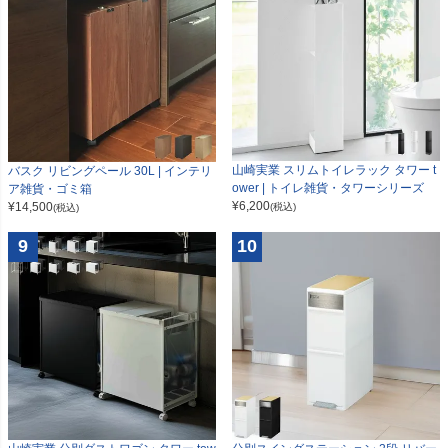
山崎実業 スリムトイレラック タワー t
バスク リビングペール 30L | インテリ
ower | トイレ雑貨・タワーシリーズ
ア雑貨・ゴミ箱
¥
6,200
¥
14,500
(税込)
(税込)
9
10