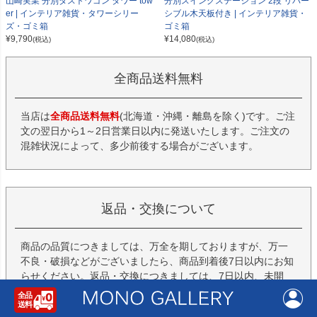
山崎実業 分別ダストワゴン タワー tow
分別スイングステーション 2段 リバー
er | インテリア雑貨・タワーシリー
シブル木天板付き | インテリア雑貨・
ズ・ゴミ箱
ゴミ箱
¥
9,790
¥
14,080
(税込)
(税込)
全商品送料無料
当店は
全商品送料無料
(北海道・沖縄・離島を除く)です。ご注
文の翌日から1～2日営業日以内に発送いたします。ご注文の
混雑状況によって、多少前後する場合がございます。
返品・交換について
商品の品質につきましては、万全を期しておりますが、万一
不良・破損などがございましたら、商品到着後7日以内にお知
らせください。返品・交換につきましては、7日以内、未開
封・未使用に限り可能です。