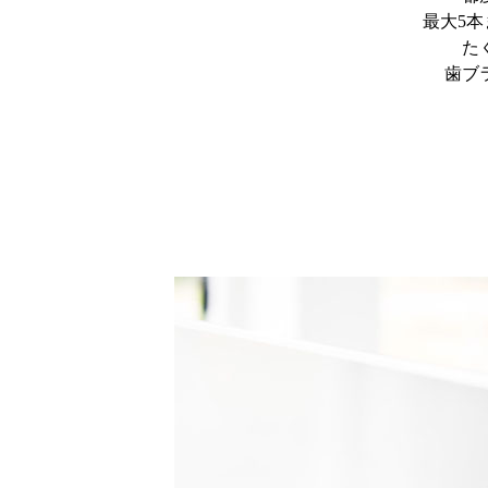
最大5
た
歯ブ