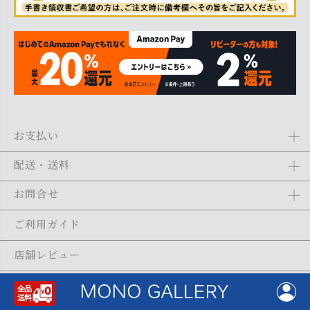
お支払い
Amazon Pay、クレジットカード、代金引換、あと払い(ペイディ)、銀
配送・送料
行振込がご利用になれます。詳しくは
ご利用ガイド
をご利用くださ
い。
全商品送料無料
(北海道・沖縄・離島を除く)
お問合せ
ご注文の翌日から1～2日営業日以内に発送いたします。ご注文の混雑
状況によって、多少前後する場合がございます。詳しくは
ご利用ガイ
メール：
shopping@monogallery.jp
ご利用ガイド
ド
をご利用ください。
TEL：
0120-155-545
(平日 9:00〜17:00)
メールの返信につきましては、1～2営業日以内にさせていただいてお
店舗レビュー
ります。
会社概要
特定商取引法に基づく表示
プライバシーポリシー