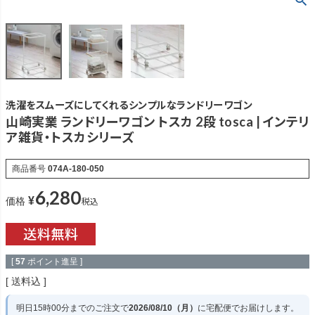
洗濯をスムーズにしてくれるシンプルなランドリーワゴン
山崎実業 ランドリーワゴン トスカ 2段 tosca | インテリ
ア雑貨・トスカシリーズ
商品番号
074A-180-050
6,280
¥
税込
価格
[
57
ポイント進呈 ]
送料込
明日
15時00分
までのご注文で
2026/08/10（月）
に
宅配便
でお届けします。