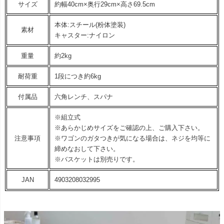
サイズ
約幅40cm×奥行29cm×高さ69.5cm
本体:スチール(粉体塗装)
素材
キャスター:ナイロン
重量
約2kg
耐荷重
1段につき約6kg
付属品
六角レンチ、スパナ
※組立式
※あらかじめサイズをご確認の上、ご購入下さい。
注意事項
※ワゴンのガタつきが気になる場合は、ネジを均等に
締めなおして下さい。
※バスケットは別売りです。
JAN
4903208032995