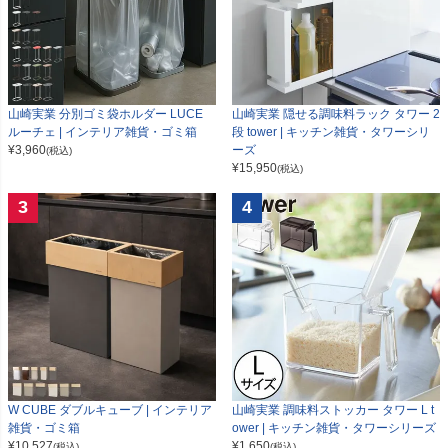
山崎実業 分別ゴミ袋ホルダー LUCE
山崎実業 隠せる調味料ラック タワー 2
ルーチェ | インテリア雑貨・ゴミ箱
段 tower | キッチン雑貨・タワーシリ
¥
3,960
ーズ
(税込)
¥
15,950
(税込)
3
4
W CUBE ダブルキューブ | インテリア
山崎実業 調味料ストッカー タワー L t
雑貨・ゴミ箱
ower | キッチン雑貨・タワーシリーズ
¥
10,527
¥
1,650
(税込)
(税込)