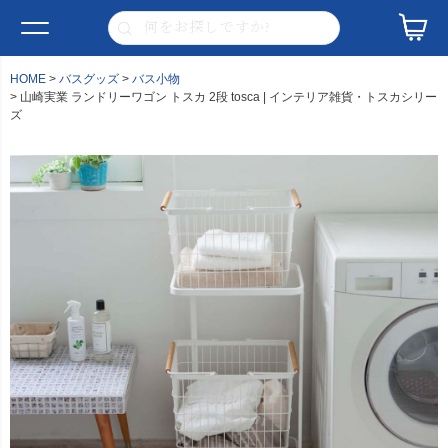
HOME
バスグッズ
バス小物
山崎実業 ランドリーワゴン トスカ 2段 tosca | インテリア雑貨・トスカシリー
ズ