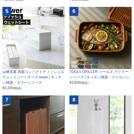
5
6
山崎実業 両面コンパクトティッシュ＆
TOOLS GRILLER ツールズ グリラー
ウェットシートケース tower | キッチ
シリーズ | キッチン雑貨・グリルパン
ン雑貨・タワーシリーズ
¥
3,650
(税込)
¥
3,240
(税込)
7
8