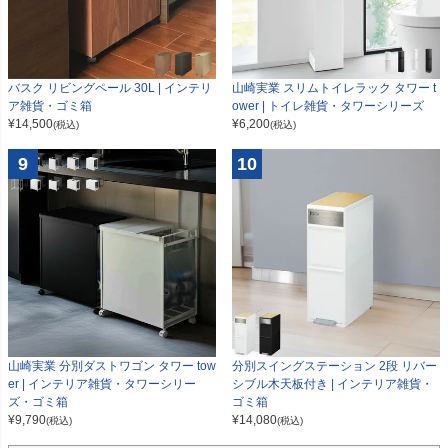
山崎実業 スリムトイレラック タワー t
バスク リビングペール 30L | インテリ
ower | トイレ雑貨・タワーシリーズ
ア雑貨・ゴミ箱
¥
6,200
¥
14,500
(税込)
(税込)
9
10
山崎実業 分別ダストワゴン タワー tow
分別スイングステーション 2段 リバー
er | インテリア雑貨・タワーシリー
シブル木天板付き | インテリア雑貨・
ズ・ゴミ箱
ゴミ箱
¥
9,790
¥
14,080
(税込)
(税込)