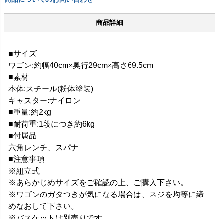
商品詳細
■サイズ
ワゴン:約幅40cm×奥行29cm×高さ69.5cm
■素材
本体:スチール(粉体塗装)
キャスター:ナイロン
■重量:約2kg
■耐荷重:1段につき約6kg
■付属品
六角レンチ、スパナ
■注意事項
※組立式
※あらかじめサイズをご確認の上、ご購入下さい。
※ワゴンのガタつきが気になる場合は、ネジを均等に締
めなおして下さい。
※バスケットは別売りです。