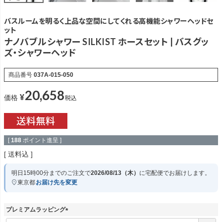
バスルームを明るく上品な空間にしてくれる高機能シャワーヘッドセ
ット
ナノバブルシャワー SILKIST ホースセット | バスグッ
ズ・シャワーヘッド
商品番号
037A-015-050
20,658
¥
税込
価格
[
188
ポイント進呈 ]
送料込
明日
15時00分
までのご注文で
2026/08/13（木）
に
宅配便
でお届けします。
東京都
お届け先を変更
プレミアムラッピング
(