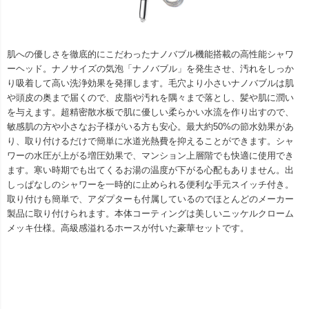
肌への優しさを徹底的にこだわったナノバブル機能搭載の高性能シャワ
ーヘッド。ナノサイズの気泡「ナノバブル」を発生させ、汚れをしっか
り吸着して高い洗浄効果を発揮します。毛穴より小さいナノバブルは肌
や頭皮の奥まで届くので、皮脂や汚れを隅々まで落とし、髪や肌に潤い
を与えます。超精密散水板で肌に優しい柔らかい水流を作り出すので、
敏感肌の方や小さなお子様がいる方も安心。最大約50%の節水効果があ
り、取り付けるだけで簡単に水道光熱費を抑えることができます。シャ
ワーの水圧が上がる増圧効果で、マンション上層階でも快適に使用でき
ます。寒い時期でも出てくるお湯の温度が下がる心配もありません。出
しっぱなしのシャワーを一時的に止められる便利な手元スイッチ付き。
取り付けも簡単で、アダプターも付属しているのでほとんどのメーカー
製品に取り付けられます。本体コーティングは美しいニッケルクローム
メッキ仕様。高級感溢れるホースが付いた豪華セットです。