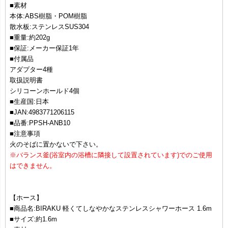
■素材
本体:ABS樹脂・POM樹脂
散水板:ステンレスSUS304
■重量:約202g
■保証:メーカー保証1年
■付属品
アダプター4種
取扱説明書
シリコーンホールド4個
■生産国:日本
■JAN:4983771206115
■品番:PPSH-ANB10
■注意事項
火のそばに置かないで下さい。
※バランス釜(浴室内の浴槽に隣接して設置されています)でのご使用
はできません。
【ホース】
■商品名:BIRAKU 軽くてしなやかなステンレスシャワーホース 1.6m
■サイズ:約1.6m