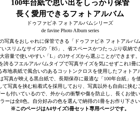
100年台紙で思い出をしっかり保管
長く愛用できるフォトアルバム
ドゥファビネ フォトアルバムシリーズ
de favine Photo Album series
の写真をおしゃれに保管できる「ドゥファビネ フォトアルバ
すいスリムなサイズの「B5」、省スペースかつたっぷり収納でき
大容量で使いやすい「L」の3サイズから選ぶことができます
を誇るフエルアルバムタイプで写真サイズを気にせずこれ1冊
る布地表紙で風合いのあるコットンクロスを使用したフォトア
は写真が映える黒台紙で、長期保存に最適な「100年台紙」を
して写真を挟む粘着式を採用しており、写真以外も自由に挟む
バーも付いているので、外からの衝撃や傷を防止し、長くお使
ラーは全8色。自分好みの色を選んで納得の1冊をお作り下さ
※このページはA4サイズ5冊セット専用ページです。