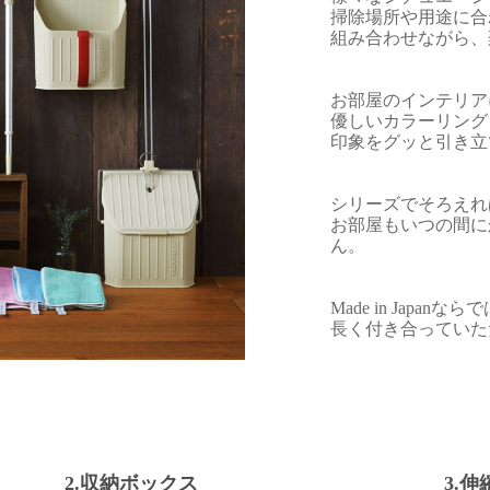
掃除場所や用途に合
組み合わせながら、
お部屋のインテリア
優しいカラーリング
印象をグッと引き立
シリーズでそろえれ
お部屋もいつの間に
ん。
Made in Japa
長く付き合っていた
2.収納ボックス
3.