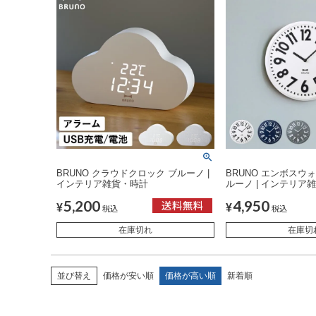
BRUNO クラウドクロック ブルーノ |
BRUNO エンボスウ
インテリア雑貨・時計
ルーノ | インテリア
5,200
4,950
¥
¥
税込
税込
在庫切れ
在庫切
並び替え
価格が安い順
価格が高い順
新着順