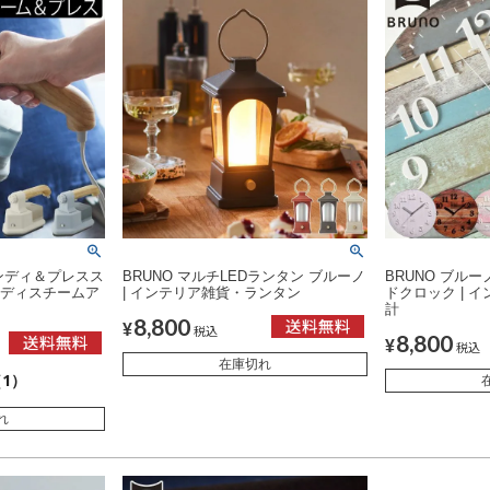
ハンディ＆プレスス
BRUNO マルチLEDランタン ブルーノ
BRUNO ブル
ンディスチームア
| インテリア雑貨・ランタン
ドクロック | 
計
8,800
¥
税込
8,800
¥
税込
在庫切れ
1）
れ