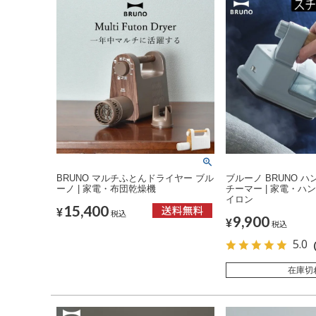
BRUNO マルチふとんドライヤー ブル
ブルーノ BRUNO 
ーノ | 家電・布団乾燥機
チーマー | 家電・ハ
イロン
15,400
¥
税込
9,900
¥
税込
5.0
（
在庫切