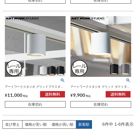
在庫切れ
在庫切れ
アートワークスタジオ グリッドプラスダク
アートワークスタジオ グリッド ダクトダウ
トダウンライト | インテリア雑貨・照明
ンライト | インテリア雑貨・照明
11,000
9,900
¥
¥
税込
税込
在庫切れ
在庫切れ
6
件中
1
-
6
件表示
並び替え
価格が安い順
価格が高い順
新着順