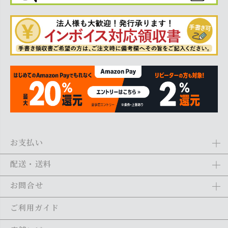
お支払い
Amazon Pay、クレジットカード、代金引換、あと払い(ペイディ)、銀
配送・送料
行振込がご利用になれます。詳しくは
ご利用ガイド
をご利用くださ
い。
全商品送料無料
(北海道・沖縄・離島を除く)
お問合せ
ご注文の翌日から1～2日営業日以内に発送いたします。ご注文の混雑
状況によって、多少前後する場合がございます。詳しくは
ご利用ガイ
メール：
shopping@monogallery.jp
ご利用ガイド
ド
をご利用ください。
TEL：
0120-155-545
(平日 9:00〜17:00)
メールの返信につきましては、1～2営業日以内にさせていただいてお