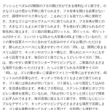
プッシュとペダルの2種類のフタの開け方ができる便利なゴミ箱です。小
さなゴミは小窓から手軽に捨てられます。フタ全体を開ける必要がない
ので、調理中やデスク周りなど、こまめにゴミを捨てたい時に便利で
す。大きなゴミはペダルでスムーズに捨てられます。フタ全体が開くの
で、大きなゴミもまとめて捨てられます。手を使わずに開けられるので
衛生的に使えます。ゴミ箱の容量は20リットル、30リットル、45リット
ルの3サイズ。コンパクトな20Lから大容量の45Lまで揃っているので、ゴ
ミの量や設置スペースに合わせてお好みのサイズをお選びいただけま
す。限られたスペースにも置きやすいサイズの「20L」は、隙間に収まる
スリム設計で、キッチンやカウンター横など、限られたスペースにもす
っきり設置できます。毎日のゴミ捨てにちょうどいいサイズの「30L」
は、使いやすい容量でカウンター下やリビングなど、ご家庭のさまざま
な場所でお使いいただけます。たっぷり捨てられる大容量サイズの
「45L」は、ゴミの量が多いご家庭やファミリー世帯におすすめです。45
リットルの大容量なので、キッチンで出るゴミもまとめて捨てられま
す。ゴミ箱には袋止めが付いており、ゴミ袋をしっかり固定してはみ出
ず、生活感を隠せます。本体とフタ部分は、ステンレス素材とポリプロ
ピレン素材を使用しているため、汚れが付いてもサッと拭くだけで簡単
にお手入れできます。毎日清潔に使えるゴミ箱です。空間になじむシン
プルなデザインで、キッチンやリビングなどさまざまな場所で活躍しま
す。ゴミ箱を複数台並べてもすっきり置けて、分別用にも便利です。