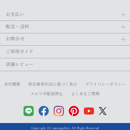
お支払い
Amazon Pay、クレジットカード、代金引換、あと払い(ペイディ)、銀
配送・送料
行振込がご利用になれます。詳しくは
ご利用ガイド
をご利用くださ
い。
全商品送料無料
(北海道・沖縄・離島を除く)
お問合せ
ご注文の翌日から1～2日営業日以内に発送いたします。ご注文の混雑
状況によって、多少前後する場合がございます。詳しくは
ご利用ガイ
メール：
shopping@monogallery.jp
ご利用ガイド
ド
をご利用ください。
TEL：
0120-155-545
(平日 9:00〜17:00)
メールの返信につきましては、1～2営業日以内にさせていただいてお
店舗レビュー
ります。
会社概要
特定商取引法に基づく表示
プライバシーポリシー
メルマガ配信停止
よくあるご質問
Copyright (C) monogallery All Right Reserved