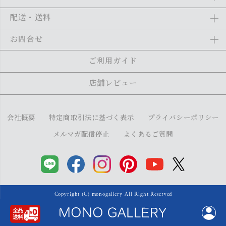
お支払い
Amazon Pay、クレジットカード、代金引換、あと払い(ペイディ)、銀
配送・送料
行振込がご利用になれます。詳しくは
ご利用ガイド
をご利用くださ
い。
全商品送料無料
(北海道・沖縄・離島を除く)
お問合せ
ご注文の翌日から1～2日営業日以内に発送いたします。ご注文の混雑
状況によって、多少前後する場合がございます。詳しくは
ご利用ガイ
メール：
shopping@monogallery.jp
ご利用ガイド
ド
をご利用ください。
TEL：
0120-155-545
(平日 9:00〜17:00)
メールの返信につきましては、1～2営業日以内にさせていただいてお
店舗レビュー
ります。
会社概要
特定商取引法に基づく表示
プライバシーポリシー
メルマガ配信停止
よくあるご質問
Copyright (C) monogallery All Right Reserved