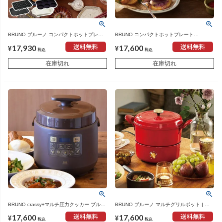
BRUNO ブルーノ コンパクトホットプレー
BRUNO コンパクトホットプレート
ト マルチプレート セラミックコート鍋セッ
PEANUTS | キッチン雑貨・ホットプレート
17,930
17,600
ト 本体＋4種プレート | キッチン家電・ホッ
¥
¥
税込
税込
トプレート
在庫切れ
在庫切れ
BRUNO crassy+マルチ圧力クッカー ブルー
BRUNO ブルーノ マルチグリルポット | キ
ノ | キッチン家電・圧力鍋
ッチン家電・電気鍋
17,600
17,600
¥
¥
税込
税込