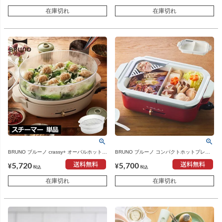
在庫切れ
在庫切れ
BRUNO ブルーノ crassy+ オーバルホットプ
BRUNO ブルーノ コンパクトホットプレー
レート用スチーマー | キッチン家電・ホット
ト用 セラミックコート仕切り鍋 | キッチン
5,720
5,700
プレート
家電・ホットプレート
¥
¥
税込
税込
在庫切れ
在庫切れ