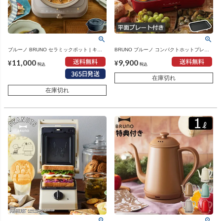
ブルーノ BRUNO セラミックポット | キッ
BRUNO ブルーノ コンパクトホットプレー
チン雑貨・土鍋
ト 本体+平面プレート | キッチン家電・ホッ
11,000
9,900
トプレート
¥
¥
税込
税込
在庫切れ
在庫切れ