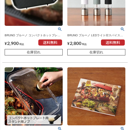
BRUNO ブルーノ コンパクトホットプレー
BRUNO ブルーノ LEDライト付スパイスミ
ト用 グリルプレート | キッチン家電・ホッ
ル | キッチン家電・電動ミル
2,900
2,800
トプレート
¥
¥
税込
税込
在庫切れ
在庫切れ