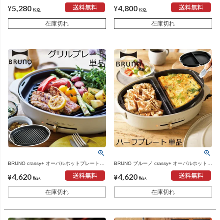
サイズ用 グリルプレート | キッチン家電・
ト用 セラミックコート鍋 | キッチン家電・
5,280
4,800
ホットプレート
ホットプレート
¥
¥
税込
税込
在庫切れ
在庫切れ
BRUNO crassy+ オーバルホットプレート用
BRUNO ブルーノ crassy+ オーバルホットプ
グリルプレート | キッチン家電・ホットプレ
レート用ハーフプレート | キッチン家電・ホ
4,620
4,620
ート
ットプレート
¥
¥
税込
税込
在庫切れ
在庫切れ