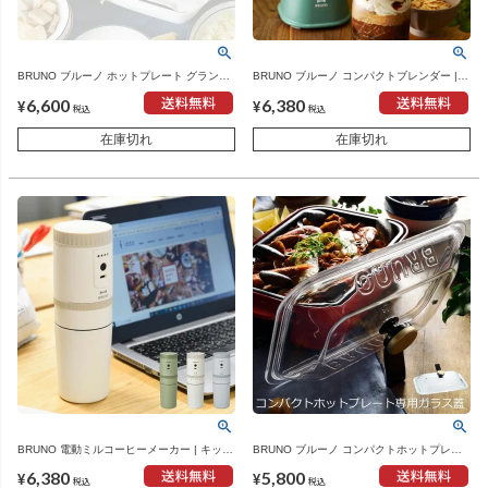
BRUNO ブルーノ ホットプレート グランデ
BRUNO ブルーノ コンパクトブレンダー |
用 セラミックコート仕切り鍋 | キッチン家
キッチン家電・ブレンダー
6,600
6,380
電・ホットプレート
¥
¥
税込
税込
在庫切れ
在庫切れ
BRUNO 電動ミルコーヒーメーカー | キッチ
BRUNO ブルーノ コンパクトホットプレー
ン家電・コーヒーメーカー
ト用 グラスリッド | キッチン家電・ホット
6,380
5,800
プレート
¥
¥
税込
税込