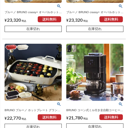
ブルーノ BRUNO crassy+ オーバルホットプ
ブルーノ BRUNO crassy+ オーバルホットプ
レート＋グリルプレート 4種プレートセット
レート＋ハーフプレート 4種プレートセット
23,320
23,320
| キッチン家電・ホットプレート
| キッチン家電・ホットプレート
¥
¥
税込
税込
在庫切れ
在庫切れ
BRUNO コーン式ミル付き全自動コーヒーメ
BRUNO ブルーノ ホットプレート グランデ
ーカー ブルーノ | キッチン家電・コーヒー
サイズ グランデ用 セラミックコート仕切り
21,780
22,770
メーカー
鍋 本体＋3種プレート | キッチン家電・ホッ
¥
¥
税込
税込
トプレート
在庫切れ
在庫切れ