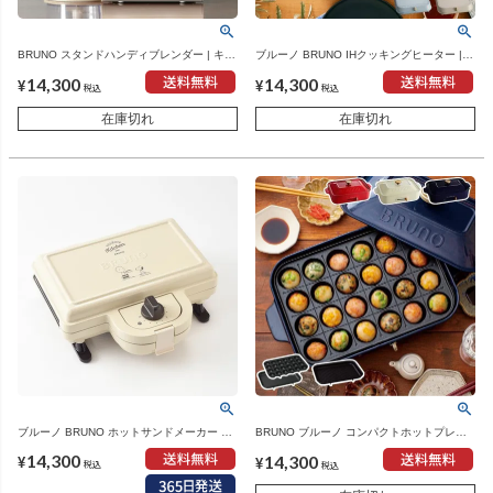
BRUNO スタンドハンディブレンダー | キッ
ブルーノ BRUNO IHクッキングヒーター |
チン家電・ハンドブレンダー
キッチン家電・IHヒーター
14,300
14,300
¥
¥
税込
税込
在庫切れ
在庫切れ
ブルーノ BRUNO ホットサンドメーカー ダ
BRUNO ブルーノ コンパクトホットプレー
ブル PEANUTS ピーナッツ | キッチン家
ト グリルプレートセット 本体＋3種プレー
14,300
14,300
電・ホットサンドメーカー
ト | キッチン家電・ホットプレート
¥
¥
税込
税込