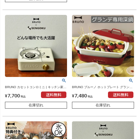
BRUNO カセットコンロミニ | キッチン家
BRUNO ブルーノ ホットプレート グランデ
電・カセットコンロ
サイズ用 深鍋 | キッチン家電・ホットプレ
7,700
7,480
ート
¥
¥
税込
税込
在庫切れ
在庫切れ