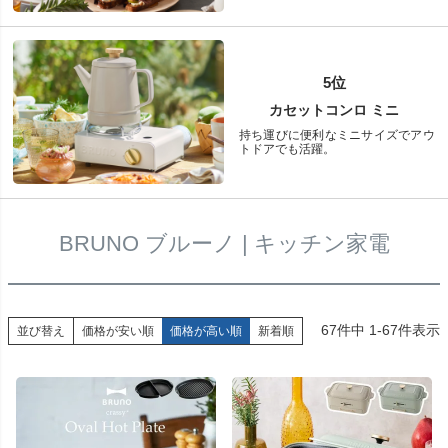
5位
カセットコンロ ミニ
持ち運びに便利なミニサイズでアウ
トドアでも活躍。
BRUNO ブルーノ | キッチン家電
67
件中
1
-
67
件表示
並び替え
価格が安い順
価格が高い順
新着順