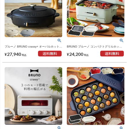
ブルーノ BRUNO crassy+ オーバルホットプ
BRUNO ブルーノ コンパクトグリルホット
レート＋ハーフプレート＋グリルプレート 5
プレート セラミックコート鍋セット 本体＋
27,940
24,200
種プレートセット ｜ キッチン家電・ホット
4種プレート | キッチン家電・ホットプレー
¥
¥
税込
税込
プレート
ト