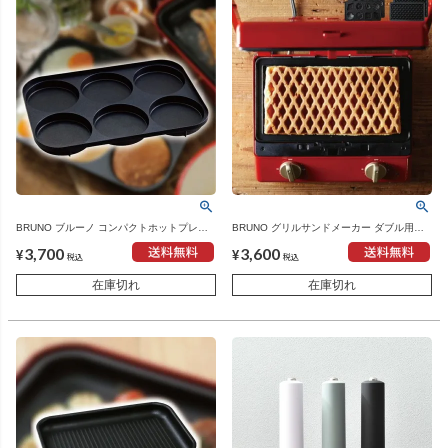
BRUNO ブルーノ コンパクトホットプレー
BRUNO グリルサンドメーカー ダブル用オ
ト用 マルチプレート | キッチン家電・ホッ
プションプレート | キッチン家電・ホットサ
3,700
3,600
トプレート
ンドメーカー
¥
¥
税込
税込
在庫切れ
在庫切れ