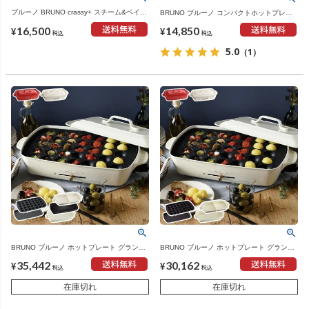
ブルーノ BRUNO crassy+ スチーム&ベイク
BRUNO ブルーノ コンパクトホットプレー
トースター | キッチン家電・トースター
ト セラミックコート鍋セット 本体＋3種プ
16,500
14,850
レート | キッチン家電・ホットプレート
¥
¥
税込
税込
5.0
（1）
BRUNO ブルーノ ホットプレート グランデ
BRUNO ブルーノ ホットプレート グランデ
サイズ グランデ用 セラミックコート仕切り
サイズ グランデ用 セラミックコート仕切り
35,442
30,162
鍋 深鍋 グリルプレート 本体＋5種プレート
鍋 深鍋 本体＋4種プレート | キッチン家
¥
¥
税込
税込
| キッチン家電・ホットプレート
電・ホットプレート
在庫切れ
在庫切れ