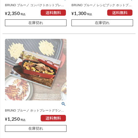
BRUNO ブルーノ コンパクトホットプレー
BRUNO ブルーノ レシピブック ホットプレ
ト用 スタンドノブ | キッチン家電・ホット
ート用 レシピ本 30レシピ 料理本 | キッチン
2,350
1,300
プレート
家電・ホットプレート
¥
¥
税込
税込
在庫切れ
在庫切れ
BRUNO ブルーノ ホットプレートグランデ
サイズ用 レシピブック レシピ本 30レシピ |
1,250
キッチン家電・ホットプレート
¥
税込
在庫切れ