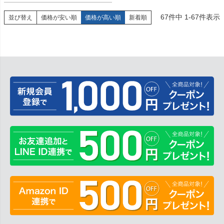
67
件中
1
-
67
件表示
並び替え
価格が安い順
価格が高い順
新着順