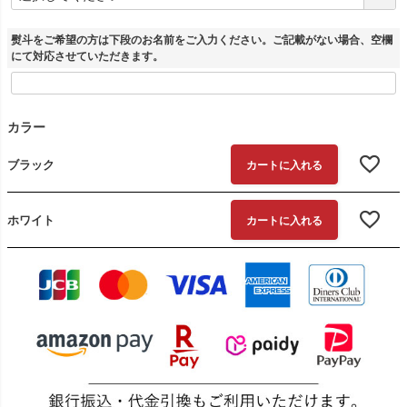
必
須
)
熨斗をご希望の方は下段のお名前をご入力ください。ご記載がない場合、空欄
にて対応させていただきます。
カラー
ブラック
カートに入れる
ホワイト
カートに入れる