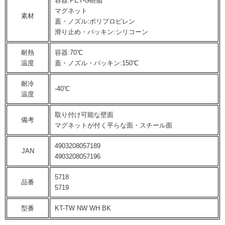
容器:PET-G樹脂
マグネット
素材
蓋・ノズル:ポリプロピレン
滑り止め・パッキン:シリコーン
耐熱
容器:70℃
温度
蓋・ノズル・パッキン:150℃
耐冷
-40℃
温度
取り付け可能な壁面
備考
マグネットが付く平らな面・スチール面
4903208057189
JAN
4903208057196
5718
品番
5719
型番
KT-TW NW WH BK