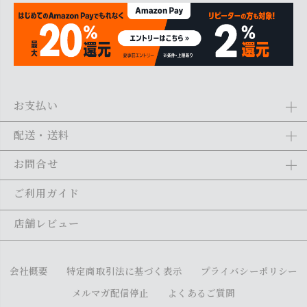
お支払い
Amazon Pay、クレジットカード、代金引換、あと払い(ペイディ)、銀
配送・送料
行振込がご利用になれます。詳しくは
ご利用ガイド
をご利用くださ
い。
全商品送料無料
(北海道・沖縄・離島を除く)
お問合せ
ご注文の翌日から1～2日営業日以内に発送いたします。ご注文の混雑
状況によって、多少前後する場合がございます。詳しくは
ご利用ガイ
メール：
shopping@monogallery.jp
ご利用ガイド
ド
をご利用ください。
TEL：
0120-155-545
(平日 9:00〜17:00)
メールの返信につきましては、1～2営業日以内にさせていただいてお
店舗レビュー
ります。
会社概要
特定商取引法に基づく表示
プライバシーポリシー
メルマガ配信停止
よくあるご質問