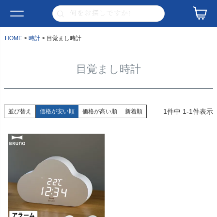
HOME
時計
目覚まし時計
目覚まし時計
1
件中
1
-
1
件表示
並び替え
価格が安い順
価格が高い順
新着順