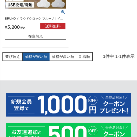
BRUNO クラウドクロック ブルーノ | イン
テリア雑貨・時計
5,200
¥
税込
在庫切れ
1
件中
1
-
1
件表示
並び替え
価格が安い順
価格が高い順
新着順