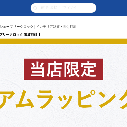
ンブル シェープリークロック | インテリア雑貨・掛け時計
ェープリークロック 電波時計 】