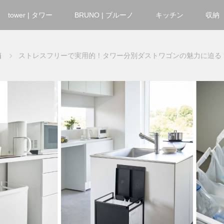
tower | タワー
BRUNO | ブルーノ
キッチン
収納
箱
ストレスフリーで実用的！タワー分別ダストワゴンの魅力に迫る