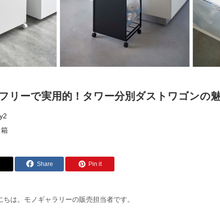
フリーで実用的！タワー分別ダストワゴンの
y2
ミ箱
Share
Pin it
にちは。モノギャラリーの販売担当者です。