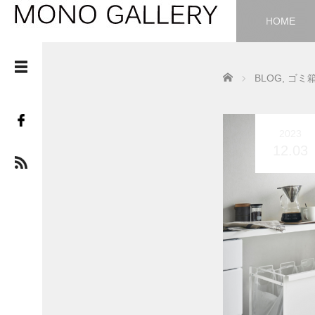
HOME
Home
BLOG
,
ゴミ
2023
12.03