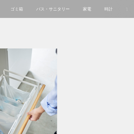
ゴミ箱
バス・サニタリー
家電
時計
玄