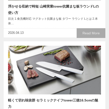
浮かせる収納で時短 山崎実業tower抗菌まな板ラウンドLの
使い方
目次 1.食洗機対応 マグネット抗菌まな板 タワー ラウンド Lとは 2.本
体…
2026.04.13
Read More
軽くて切れ味抜群 セラミックナイフtower三徳16.5cmの魅
力