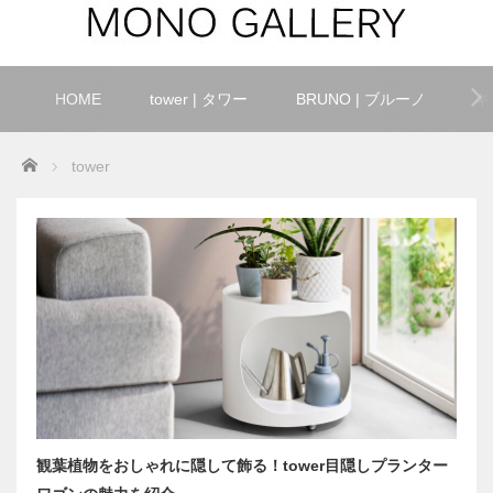
HOME
tower | タワー
BRUNO | ブルーノ
キ
Home
tower
観葉植物をおしゃれに隠して飾る！tower目隠しプランター