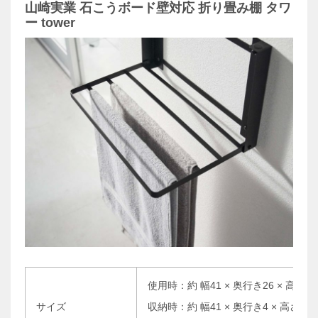
山崎実業 石こうボード壁対応 折り畳み棚 タワ
ー tower
使用時：約 幅41 × 奥行き26 × 高さ25
サイズ
収納時：約 幅41 × 奥行き4 × 高さ25.