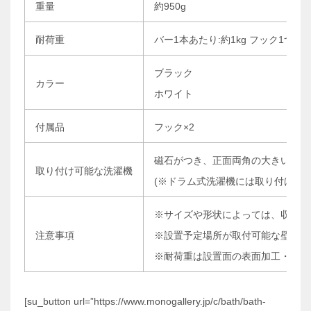
重量
約950g
耐荷重
バー1本あたり:約1kg フック1つあた
ブラック
カラー
ホワイト
付属品
フック×2
磁石がつき、正面両角の大きいカー
取り付け可能な洗濯機
(※ドラム式洗濯機には取り付けられ
※サイズや形状によっては、収納で
注意事項
※設置予定場所が取付可能な壁面か
※耐荷重は設置面の表面加工・材質
[su_button url=”https://www.monogallery.jp/c/bath/bath-