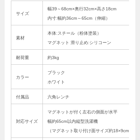
幅39～68cm×奥行32cm×高さ18cm
サイズ
内寸:幅約36cm～65cm（伸縮）
本体:スチール（粉体塗装）
素材
マグネット 滑り止め:シリコーン
耐荷重
約3kg
ブラック
カラー
ホワイト
付属品
六角レンチ
マグネットが付く左右の側面が水平
対応サイズ
幅約65cm以内縦型洗濯機
（マグネット取り付け面サイズ約18×9cm）