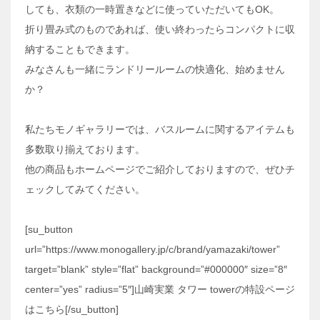
しても、衣類の一時置きなどに使っていただいてもOK。
折り畳み式のものであれば、使い終わったらコンパクトに収
納することもできます。
みなさんも一緒にランドリールームの快適化、始めません
か？
私たちモノギャラリーでは、バスルームに関するアイテムも
多数取り揃えております。
他の商品もホームページでご紹介しておりますので、ぜひチ
ェックしてみてください。
[su_button
url=”https://www.monogallery.jp/c/brand/yamazaki/tower”
target=”blank” style=”flat” background=”#000000″ size=”8″
center=”yes” radius=”5″]山崎実業 タワー towerの特設ページ
はこちら[/su_button]