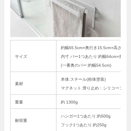
約幅65.5cm×奥行き15.5cm×高さ20c
サイズ
内寸 バー1つあたり:約幅64cm×奥行き
(一番奥のバー:約幅54.5cm)
本体:スチール(粉体塗装)
素材
マグネット 滑り止め：シリコーン
重量
約 1300g
ハンガー1つあたり:約500g
耐荷重
フック1つあたり:約250g