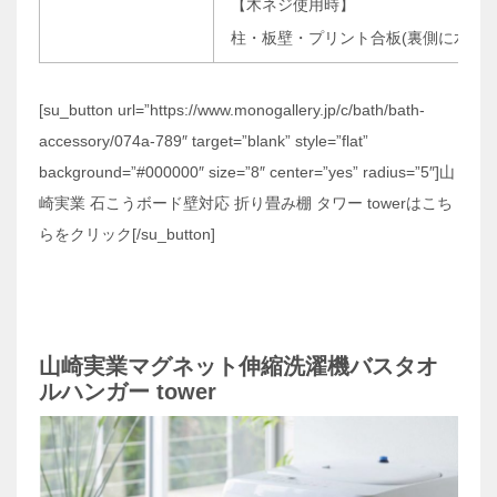
【木ネジ使用時】
柱・板壁・プリント合板(裏側に水平に
[su_button url=”https://www.monogallery.jp/c/bath/bath-
accessory/074a-789″ target=”blank” style=”flat”
background=”#000000″ size=”8″ center=”yes” radius=”5″]山
崎実業 石こうボード壁対応 折り畳み棚 タワー towerはこち
らをクリック[/su_button]
山崎実業マグネット伸縮洗濯機バスタオ
ルハンガー tower