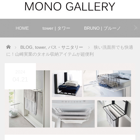
HOME
tower | タワー
BRUNO | ブルーノ
キ
Home
BLOG
,
tower
,
バス・サニタリー
狭い洗面所でも快適
に！山崎実業のタオル収納アイテムが超便利
2024
04.21