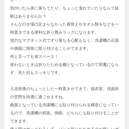
気付いたら床に落ちてたり、ちょっと濡れていたりなんて経
験はありませんか？
そんな行き場の定まらなかった着替えやタオル類をなどを一
時置きできる便利な折り畳みラックになります。
強力なマグネット式でずり落ちる心配もなく、洗濯機の正面
や側面に簡単に取り付けることができます。
何と言っても省スペース！
使わないときは折りたためる棚となっているので邪魔になら
ず、見た目もスッキリです。
入浴前後のちょっとした一時置きができて、脱衣室、洗面所
の空間を快適に過ごせますね。
曲面となっている洗濯機にも貼り付けられる構造になってい
るので、洗濯機の前面、側面、どちらにも貼り付けることが
できます。
使う時はサッとおろして、パッと折りたためるのが嬉しいポ