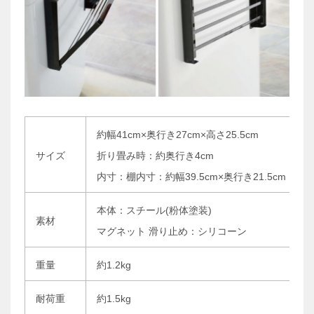
約幅41cm×奥行き27cm×高さ25.5cm
サイズ
折り畳み時：約奥行き4cm
内寸：棚内寸：約幅39.5cm×奥行き21.5cm
本体：スチール(粉体塗装)
素材
マグネット 滑り止め：シリコーン
重量
約1.2kg
耐荷重
約1.5kg