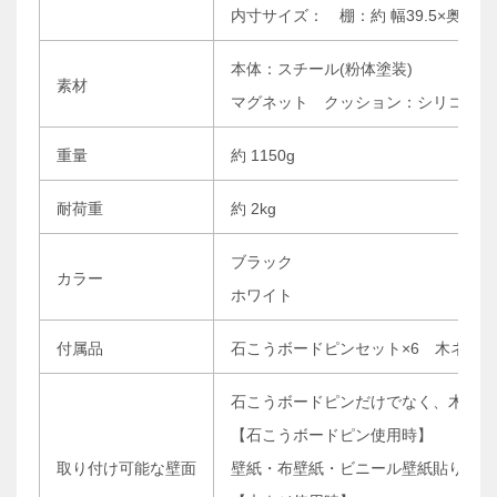
内寸サイズ： 棚：約 幅39.5×奥行23
本体：スチール(粉体塗装)
素材
マグネット クッション：シリコーン
重量
約 1150g
耐荷重
約 2kg
ブラック
カラー
ホワイト
付属品
石こうボードピンセット×6 木ネジ×
石こうボードピンだけでなく、木ネジ
【石こうボードピン使用時】
取り付け可能な壁面
壁紙・布壁紙・ビニール壁紙貼りなど