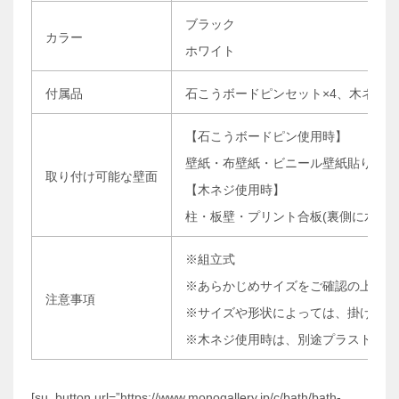
ブラック
カラー
ホワイト
付属品
石こうボードピンセット×4、木ネジ×
【石こうボードピン使用時】
壁紙・布壁紙・ビニール壁紙貼りなど
取り付け可能な壁面
【木ネジ使用時】
柱・板壁・プリント合板(裏側に水平に
※組立式
※あらかじめサイズをご確認の上、ご
注意事項
※サイズや形状によっては、掛けられ
※木ネジ使用時は、別途プラスドライ
[su_button url=”https://www.monogallery.jp/c/bath/bath-