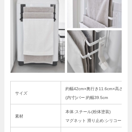
約幅42cm×奥行き11.6cm×高さ18c
サイズ
(内寸)バー:約幅39.5cm
本体:スチール(粉体塗装)
素材
マグネット 滑り止め:シリコーン