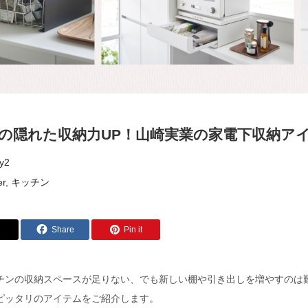
の隠れた収納力UP！山崎実業の家電下収納ア
y2
er
,
キッチン
Share
Pin it
チンの収納スペースが足りない、でも新しい棚や引き出しを増やすのは
ピッタリのアイテムをご紹介します。