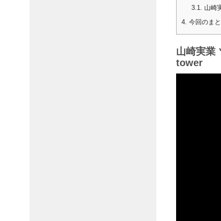
3.1.
山崎実
4.
今回のまと
山崎実業
tower