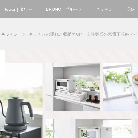
tower | タワー
BRUNO | ブルーノ
キッチン
収納
キッチン
キッチンの隠れた収納力UP！山崎実業の家電下収納ア