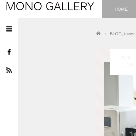
HOME
Home
BLOG
,
tower
,
2024
11.10