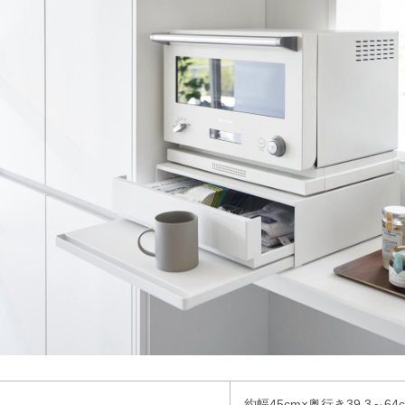
約幅45cm×奥行き39.3～64c