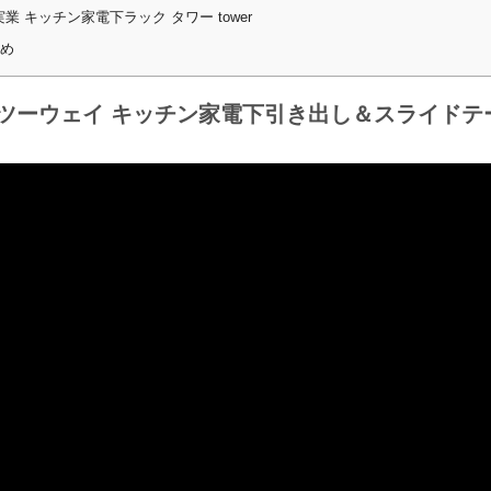
業 キッチン家電下ラック タワー tower
め
 ツーウェイ キッチン家電下引き出し＆スライドテ