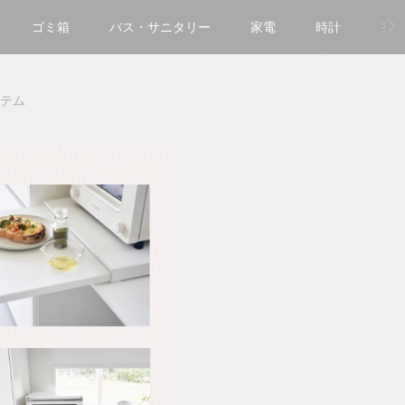
ゴミ箱
バス・サニタリー
家電
時計
玄
イテム