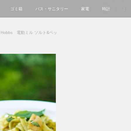
ゴミ箱
バス・サニタリー
家電
時計
玄
Hobbs 電動ミル ソルト&ペッ