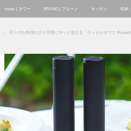
tower | タワー
BRUNO | ブルーノ
キッチン
収納
日々のお料理のひと手間にサッと使える「ラッセルホブス Russell 