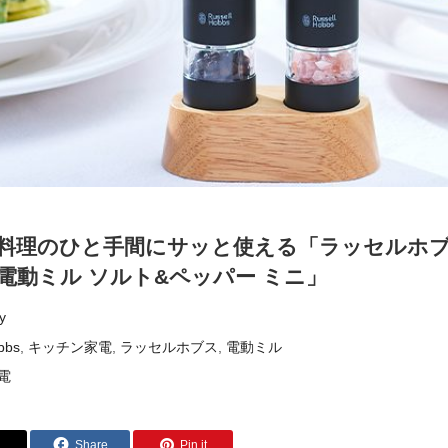
料理のひと手間にサッと使える「ラッセルホブス R
 電動ミル ソルト&ペッパー ミニ」
y
bbs
,
キッチン家電
,
ラッセルホブス
,
電動ミル
電
Share
Pin it