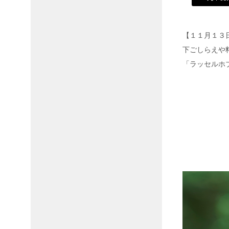
【１１月１３
下ごしらえや
「ラッセルホブス