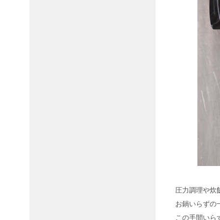
圧力調理や炊
お鍋いらずの
この手間いら