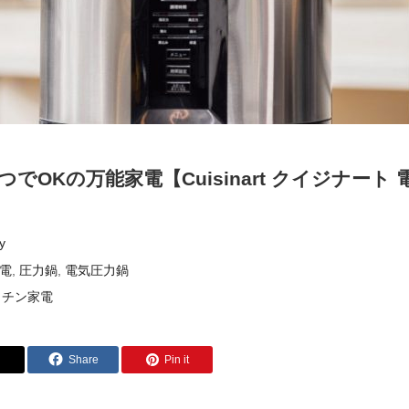
でOKの万能家電【Cuisinart クイジナート 電
y
電
,
圧力鍋
,
電気圧力鍋
ッチン家電
Share
Pin it