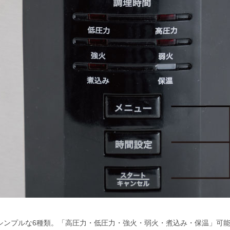
シンプルな6種類。「高圧力・低圧力・強火・弱火・煮込み・保温」可