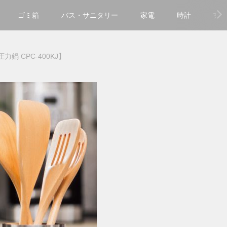
ゴミ箱
バス・サニタリー
家電
時計
玄
力鍋 CPC-400KJ】