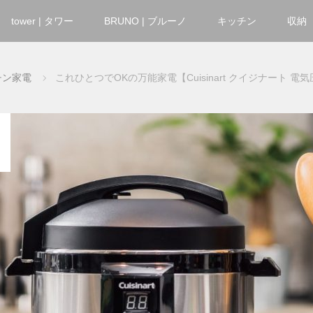
tower | タワー
BRUNO | ブルーノ
キッチン
収納
チン家電
これひとつでOKの万能家電【Cuisinart クイジナート 電気圧