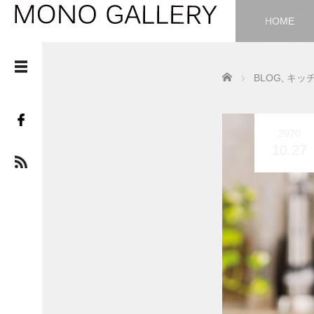
HOME
Home
BLOG
,
キッ
2020
10.27