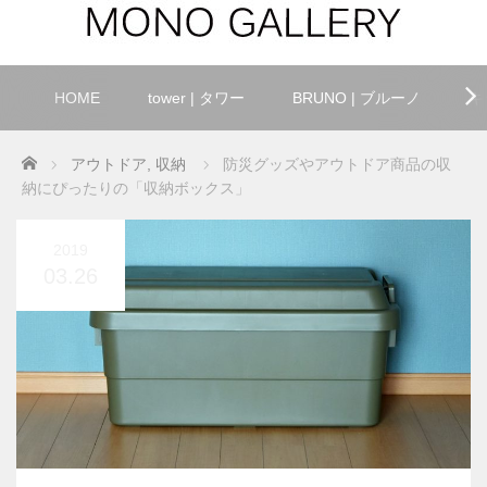
HOME
tower | タワー
BRUNO | ブルーノ
キ
Home
アウトドア
,
収納
防災グッズやアウトドア商品の収
納にぴったりの「収納ボックス」
2019
03.26