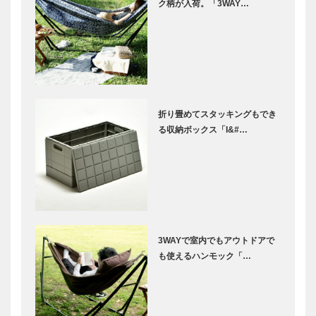
ク柄が入荷。「3WAY…
折り畳めてスタッキングもでき
る収納ボックス「I&#…
3WAYで室内でもアウトドアで
も使えるハンモック「…