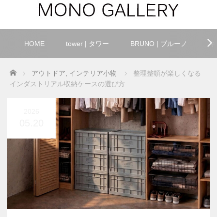
HOME
tower | タワー
BRUNO | ブルーノ
キ
Home
アウトドア
,
インテリア小物
整理整頓が楽しくなる
インダストリアル収納ケースの選び方
2026
05.20