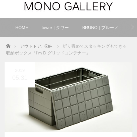
HOME
tower | タワー
BRUNO | ブルーノ
キ
Home
アウトドア
,
収納
折り畳めてスタッキングもできる
収納ボックス「I’m D グリッドコンテナー」
2019
05.31