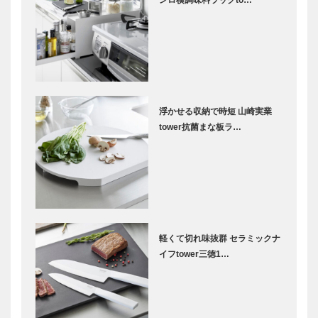
ンロ横調味料ラックto…
浮かせる収納で時短 山崎実業
tower抗菌まな板ラ…
軽くて切れ味抜群 セラミックナ
イフtower三徳1…