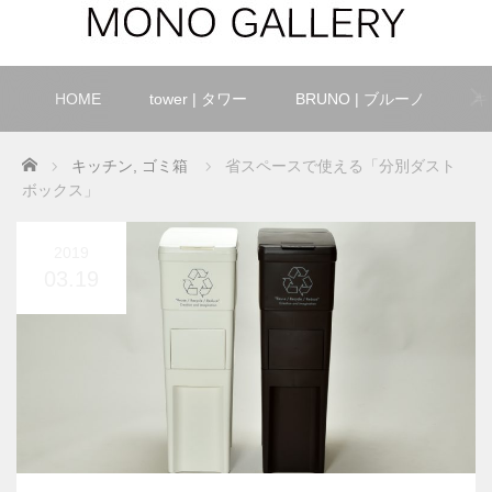
HOME
tower | タワー
BRUNO | ブルーノ
キ
Home
キッチン
,
ゴミ箱
省スペースで使える「分別ダスト
ボックス」
2019
03.19