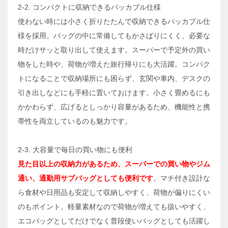
2-2. コンパクトに収納できるパッカブル仕様
使わない時には小さく折りたたんで収納できるパッカブル仕
様を採用。バッグの中に常備してもかさばりにくく、必要な
時だけサッと取り出して使えます。スーパーで予定外の買い
物をした時や、荷物が増えた旅行帰りにも大活躍。コンパク
トになることで収納場所にも困らず、玄関や車内、デスクの
引き出しなどにも手軽に置いておけます。小さく畳めるにも
かかわらず、広げるとしっかり容量があるため、機能性と携
帯性を両立しているのも魅力です。
2-3. 大容量で毎日の買い物にも便利
見た目以上の収納力があるため、スーパーでの買い物やジム
通い、通勤用サブバッグとしても便利です
。マチ付き設計な
ら食材や日用品も安定して収納しやすく、荷物が偏りにくい
のもポイント。軽量素材なので荷物が増えても扱いやすく、
エコバッグとしてだけでなく普段使いバッグとしても活躍し