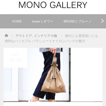
HOME
tower | タワー
BRUNO | ブルーノ
キ
Home
アウトドア
,
インテリア小物
旅行にも普段使いにも
便利なパッカブル パラシュートナイロンバッグの魅力
2026
05.13