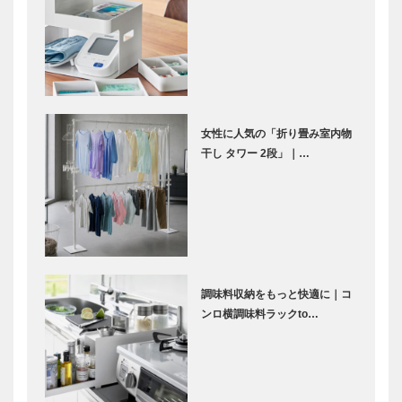
女性に人気の「折り畳み室内物
干し タワー 2段」｜…
調味料収納をもっと快適に｜コ
ンロ横調味料ラックto…