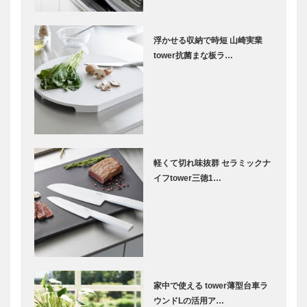
浮かせる収納で時短 山崎実業
tower抗菌まな板ラ…
軽くて切れ味抜群 セラミックナ
イフtower三徳1…
家中で使える tower薄型台車ラ
ウンドLの活用ア…