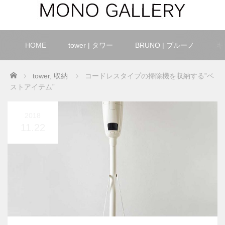
HOME
tower | タワー
BRUNO | ブルーノ
キ
Home
tower
,
収納
コードレスタイプの掃除機を収納する”ベ
ストアイテム”
2018
11.22