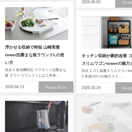
2026.06.03
Read
浮かせる収納で時短 山崎実業
tower抗菌まな板ラウンドLの使
キッチン収納が劇的改善 
い方
スリムワゴンtowerの魅力
目次 1.食洗機対応 マグネット抗菌まな
目次 1.ゴミ箱裏スリムワゴンto
板 タワー ラウンド Lとは 2.本体…
2.本体の5つの魅力 2-1.…
2026.04.13
Read More
2026.03.24
Read