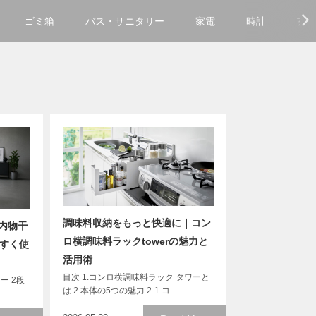
ゴミ箱
バス・サニタリー
家電
時計
玄
調味料収納をもっと快適に｜コン
内物干
ロ横調味料ラックtowerの魅力と
やすく使
活用術
目次 1.コンロ横調味料ラック タワーと
ー 2段
は 2.本体の5つの魅力 2-1.コ…