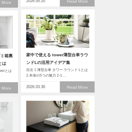
2026.05.20
Read More
 More
家中で使える tower薄型台車ラウ
ゴミ箱裏
ンドLの活用アイデア集
とは
目次 1.薄型台車 タワー ラウンド Lとは
werとは
2.本体の5つの魅力 2-1.…
2026.03.30
Read More
 More