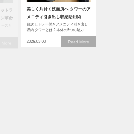
美しく片付く洗面所へ タワーのア
ネットラ
メニティ引き出し収納活用術
チン革命
目次 1.トレー付きアメニティ引き出し
プケースと
収納 タワーとは 2.本体の5つの魅力 …
2026.03.03
Read More
 More
ゴミ箱もインテリアの一部に！
。
towerスリム45Lで美＆機能を両
び防止カ
立
を
目次 1.引き出す分別ゴミ袋ホルダー
飛び防止
tower スリム 45L とは 2.本…
…