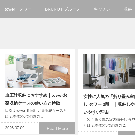
tower | タワー
BRUNO | ブルーノ
キッチン
収納
血圧計収納におすすめ｜towerお
女性に人気の「折り畳み室
薬収納ケースの使い方と特徴
し タワー 2段」｜収納し
目次 1.tower 血圧計 お薬収納ケースと
いやすい理由
は 2.本体の5つの魅力 …
目次 1.折り畳み室内物干し タワ
とは 2.本体の5つの魅力 2…
2026.07.09
Read More