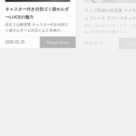
キャスター付き分別ゴミ袋ホルダ
ラップ収納の決定版 マグ
ーLUCEの魅力
ップケース タワーでキッ
目次 1.山崎実業 キャスター付き分別ゴ
目次 1.towerマグネットラッ
ミ袋ホルダー LUCEとは 2.本体の…
は 2.本体の5つの魅力 2…
2026.02.25
Read More
2026.02.17
Read
片手で使えるtowerの綿棒ケース
毎日の“香り時間”を上質に
が便利すぎる
tower お香スタンド 灰飛
目次 1.ポップアップ式綿棒ケース タワ
バー付きで暮らしにゆとり
ーとは 2.本体の5つの魅力 2-1…
目次 1.tower お香スタンド 灰
カバー付きとは 2.本体の5つの
2025.12.09
Read More