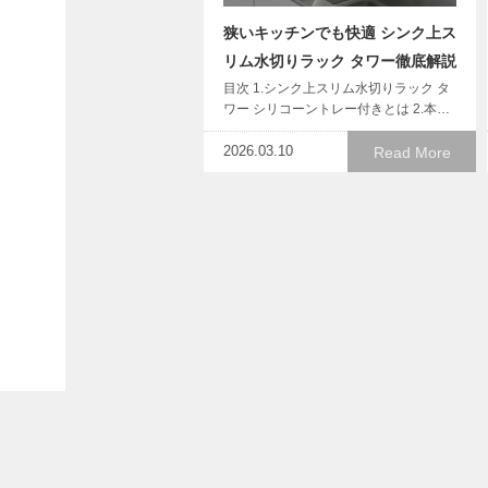
狭いキッチンでも快適 シンク上ス
リム水切りラック タワー徹底解説
目次 1.シンク上スリム水切りラック タ
ワー シリコーントレー付きとは 2.本…
2026.03.10
Read More
下が使えるから収納力アップ｜
tower電気プレートラックでキッ
チン革命
目次 1.下が使える電気プレートラック
towerとは 2.本体の5つの魅力 …