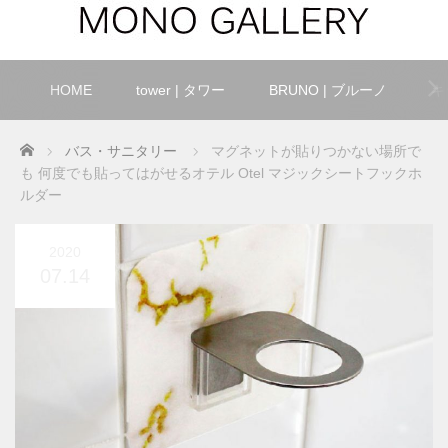
HOME
tower | タワー
BRUNO | ブルーノ
キ
Home
バス・サニタリー
マグネットが貼りつかない場所で
も 何度でも貼ってはがせるオテル Otel マジックシートフックホ
ルダー
2020
07.14