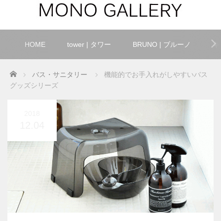
HOME
tower | タワー
BRUNO | ブルーノ
キ
Home
バス・サニタリー
機能的でお手入れがしやすいバス
グッズシリーズ
2018
12.04