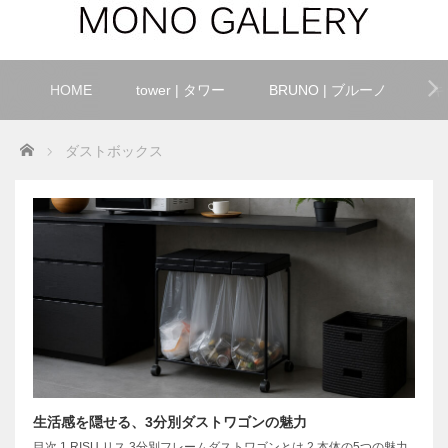
HOME
tower | タワー
BRUNO | ブルーノ
キ
Home
ダストボックス
生活感を隠せる、3分別ダストワゴンの魅力
目次 1.RISU リス 3分別フレームダストワゴンとは 2.本体の5つの魅力