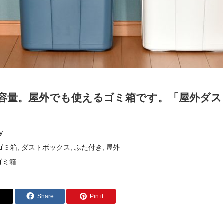
容量。屋外でも使えるゴミ箱です。「屋外ダス
y
ゴミ箱
,
ダストボックス
,
ふた付き
,
屋外
ゴミ箱
Share
Pin it