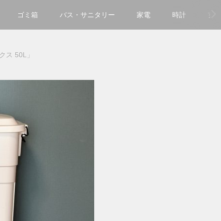
ゴミ箱
バス・サニタリー
家電
時計
玄
ス 50L」