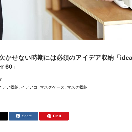
欠かせない時期には必須のアイデア収納「ideaco
er 60」
y
イデア収納
,
イデアコ
,
マスクケース
,
マスク収納
Share
Pin it