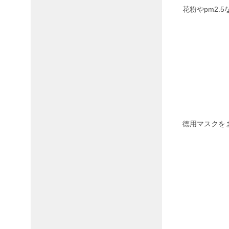
花粉やpm2
徳用マスクを