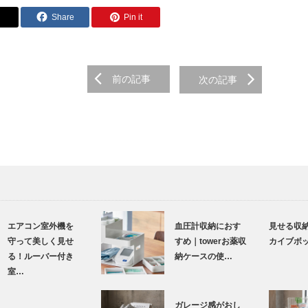
Share
Pin it
前の記事
次の記事
エアコン室外機を
血圧計収納におす
見せる収
守って美しく見せ
すめ｜towerお薬収
カイブボ
る！ルーバー付き
納ケースの使…
室…
ガレージ感がおし