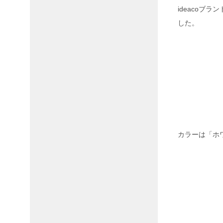
ideacoブ
した。
カラーは「ホ