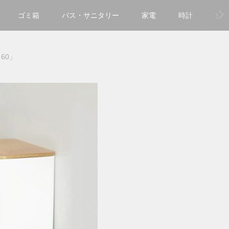
ゴミ箱
バス・サニタリー
家電
時計
玄
 60」