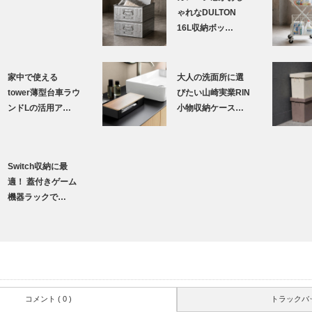
ゃれなDULTON
16L収納ボッ…
家中で使える
大人の洗面所に選
tower薄型台車ラウ
びたい山崎実業RIN
ンドLの活用ア…
小物収納ケース…
Switch収納に最
適！ 蓋付きゲーム
機器ラックで…
コメント ( 0 )
トラックバック