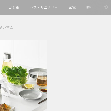
ゴミ箱
バス・サニタリー
家電
時計
玄
ッチン革命