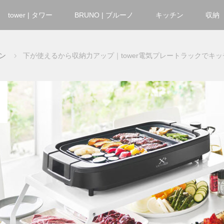
tower | タワー
BRUNO | ブルーノ
キッチン
収納
ン
下が使えるから収納力アップ｜tower電気プレートラックでキ