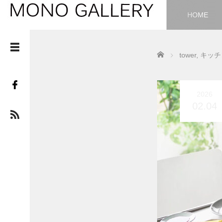
HOME
Home
tower
,
キッチ
2026
02.04