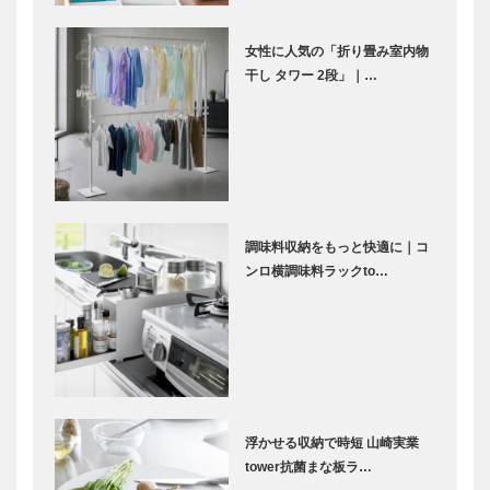
女性に人気の「折り畳み室内物
干し タワー 2段」｜…
調味料収納をもっと快適に｜コ
ンロ横調味料ラックto…
浮かせる収納で時短 山崎実業
tower抗菌まな板ラ…