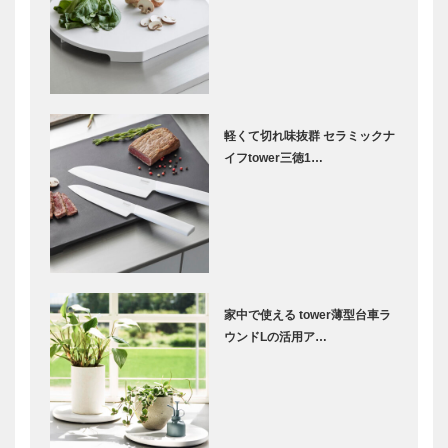
軽くて切れ味抜群 セラミックナ
イフtower三徳1…
家中で使える tower薄型台車ラ
ウンドLの活用ア…