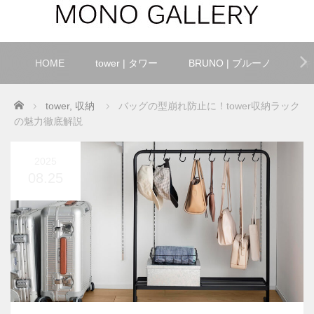
HOME
tower | タワー
BRUNO | ブルーノ
キ
Home
tower
,
収納
バッグの型崩れ防止に！tower収納ラック
の魅力徹底解説
2025
08.25