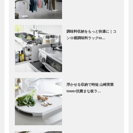
調味料収納をもっと快適に｜コ
ンロ横調味料ラックto…
浮かせる収納で時短 山崎実業
tower抗菌まな板ラ…