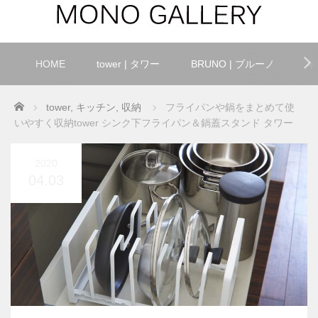
HOME
tower | タワー
BRUNO | ブルーノ
キ
Home
tower
,
キッチン
,
収納
フライパンや鍋をまとめて使
いやすく収納tower シンク下フライパン＆鍋蓋スタンド タワー
2020
04.03