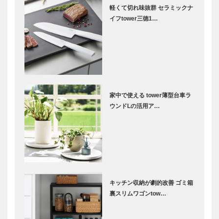
軽くて切れ味抜群 セラミックナ
イフtower三徳1…
家中で使える tower薄型台車ラ
ウンドLの活用ア…
キッチン収納が劇的改善 ゴミ箱
裏スリムワゴンtow…