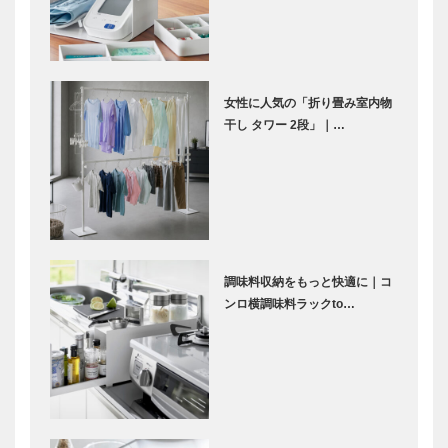
女性に人気の「折り畳み室内物
干し タワー 2段」｜…
調味料収納をもっと快適に｜コ
ンロ横調味料ラックto…