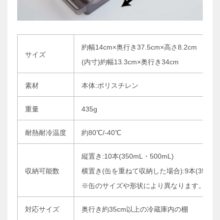
約幅14cm×奥行き37.5cm×高さ8.2cm
サイズ
(内寸)約幅13.3cm×奥行き34cm
素材
本体:ポリスチレン
重量
435g
耐熱耐冷温度
約80℃/-40℃
縦置き:10本(350mL・500mL)
収納可能数
横置き(缶を重ねて収納した場合):9本(350mL
※缶のサイズや形状により異なります。
対応サイズ
奥行き約35cm以上の冷蔵庫内の棚