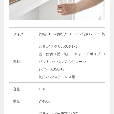
サイズ
約幅10cm×奥行き31.5cm×高さ12.5cm(蛇口
容器:メタクリルスチレン
蓋・仕切り板・蛇口・キャップ:ポリプロピレ
素材
パッキン・バルブ:シリコーン、
レバー:ABS掛脂
蛇口バネ:ステンレス鋼
容量
1.8L
重量
約450g
容器・レバー:90℃/-40℃