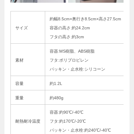
約幅8.5cm×奥行き8.5cm×高さ27.5cm
サイズ
容器の高さ:約24.2cm
フタの高さ:約3cm
容器:MS樹脂、ABS樹脂
素材
フタ:ポリプロピレン
パッキン・止水栓:シリコーン
容量
約1.2L
重量
約480g
容器:約90℃/-40℃
耐熱耐冷温度
フタ:約170℃/-20℃
パッキン・止水栓:約240℃/-40℃