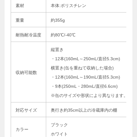
素材
本体:ポリスチレン
重量
約355g
耐熱耐冷温度
約80℃/-40℃
縦置き
・12本(160mL～250mL/直径5.3cm)
横置き(缶を重ねて収納した場合)
収納可能数
・12本(160mL～190mL/直径5.3cm)
・9本(250mL・280mL/直径6.6cm)
※缶のサイズや形状により異なります。
対応サイズ
奥行き約35cm以上の冷蔵庫内の棚
ブラック
カラー
ホワイト