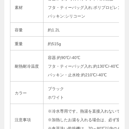
素材
フタ・ティーバッグ入れ:ポリプロピレン
パッキン:シリコーン
容量
約1.2L
重量
約515g
容器:約90℃/-40℃
耐熱耐冷温度
フタ・ティーバッグ入れ:約130℃/-40℃
パッキン・止水栓:約210℃/-40℃
ブラック
カラー
ホワイト
※冷水専用です。熱湯を直接入れないで下さ
注意事項
※加熱したお湯を入れる場合は、必ず室温程
※食器洗い乾燥機は、70～80℃以内のも