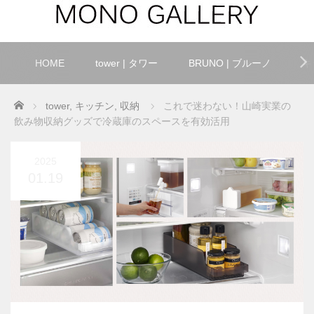
HOME
tower | タワー
BRUNO | ブルーノ
キ
Home
tower
,
キッチン
,
収納
これで迷わない！山崎実業の
飲み物収納グッズで冷蔵庫のスペースを有効活用
2025
01.19