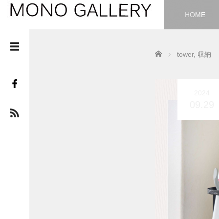
HOME
Home
tower
,
収納
2024
09.29