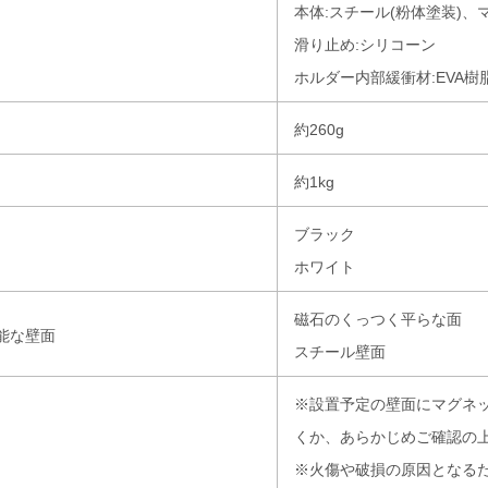
本体:スチール(粉体塗装)、
滑り止め:シリコーン
ホルダー内部緩衝材:EVA樹
約260g
約1kg
ブラック
ホワイト
磁石のくっつく平らな面
能な壁面
スチール壁面
※設置予定の壁面にマグネ
くか、あらかじめご確認の
※火傷や破損の原因となる