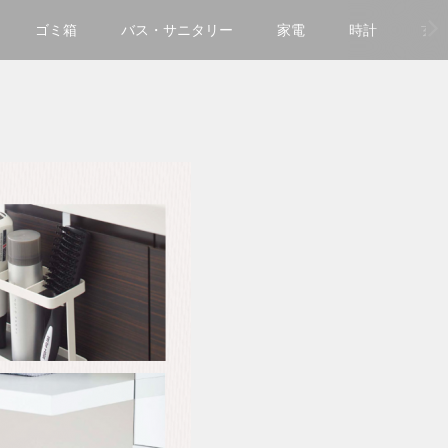
ゴミ箱
バス・サニタリー
家電
時計
玄