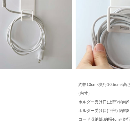
約幅10cm×奥行10.5cm×高さ
(内寸）
ホルダー受け口(上部):約幅9.5
ホルダー受け口(下部):約幅8.5
コード収納部:約幅4cm×奥行2