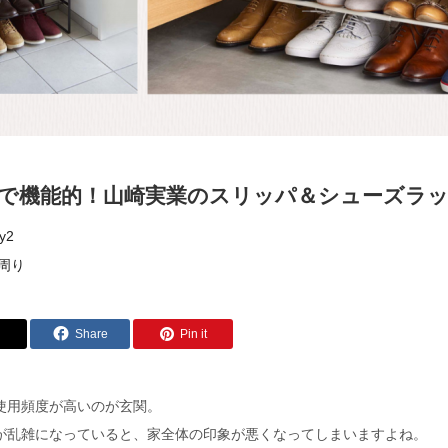
で機能的！山崎実業のスリッパ＆シューズラ
y2
周り
Share
Pin it
使用頻度が高いのが玄関。
が乱雑になっていると、家全体の印象が悪くなってしまいますよね。