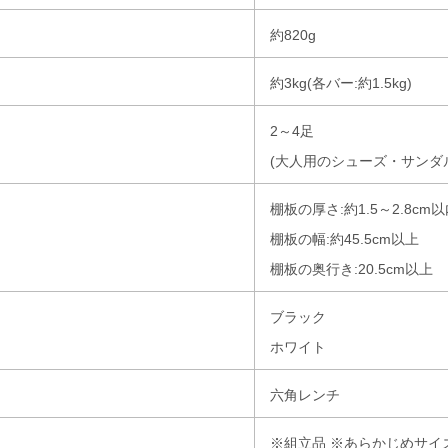
約820g
約3kg(各バー:約1.5kg)
2～4足
(大人用のシューズ・サンダ
棚板の厚さ:約1.5～2.8cm
棚板の幅:約45.5cm以上
棚板の奥行き:20.5cm以上
ブラック
ホワイト
六角レンチ
※組立品 ※あらかじめサイ