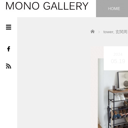
HOME
Home
tower
,
玄関周
2024
05.19