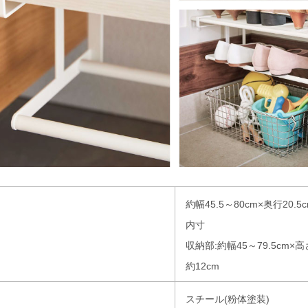
約幅45.5～80cm×奥行20.5c
内寸
収納部:約幅45～79.5cm×高
約12cm
スチール(粉体塗装)