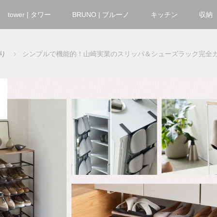
tower | タワー
BRUNO | ブルーノ
キッチン
収納
り
シンプルで機能的！山崎実業のスリッパ＆シューズラック完全