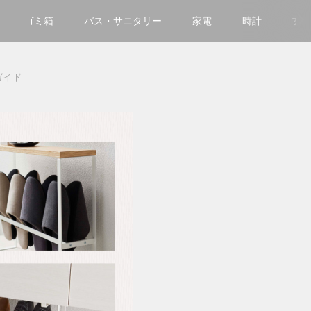
ゴミ箱
バス・サニタリー
家電
時計
玄
ガイド