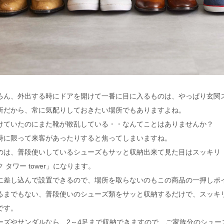
ろん、外出する時にドアを開けて一番に目に入るものは、やっぱり玄関
所だから、常に気配りしておきたい場所でもありますよね。
けていたのにまた靴が散乱している・・なんてことはありませんか？
時に限って来客があったりすると焦ってしまいますね。
のは、普段使いしているシューズもサッと収納出来て見た目はスッキリ「
 タワー tower」になります。
に差し込んで設置できるので、場所を取らないのもこの商品の一押しポ
るまでもない、普段使いのシューズ類をサッと収納するだけで、スッキ
です。
ーズやサンダルなら、2～4足まで収納できますので、ご家族分のシュー