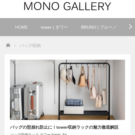
HOME
tower | タワー
BRUNO | ブルーノ
キ
Home
バッグ収納
バッグの型崩れ防止に！tower収納ラックの魅力徹底解説
バッグ収納ラック タワー tower &n