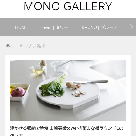
HOME
tower | タワー
BRUNO | ブルーノ
キ
Home
キッチン雑貨
浮かせる収納で時短 山崎実業tower抗菌まな板ラウンドLの