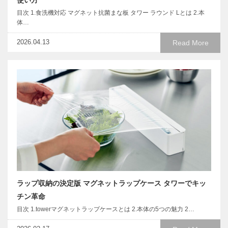
使い方
目次 1.食洗機対応 マグネット抗菌まな板 タワー ラウンド Lとは 2.本
体…
2026.04.13
Read More
ラップ収納の決定版 マグネットラップケース タワーでキッ
チン革命
目次 1.towerマグネットラップケースとは 2.本体の5つの魅力 2…