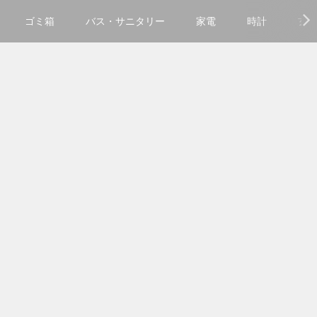
ゴミ箱
バス・サニタリー
家電
時計
玄