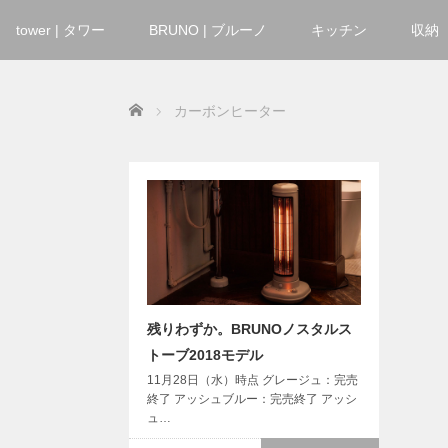
tower | タワー
BRUNO | ブルーノ
キッチン
収納
Home
カーボンヒーター
残りわずか。BRUNOノスタルス
トーブ2018モデル
11月28日（水）時点 グレージュ：完売
終了 アッシュブルー：完売終了 アッシ
ュ…