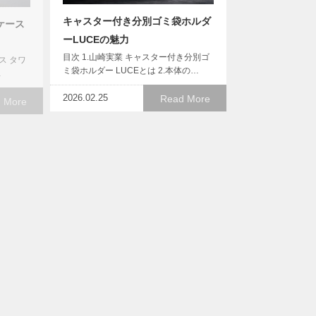
キャスター付き分別ゴミ袋ホルダ
ケース
ーLUCEの魅力
目次 1.山崎実業 キャスター付き分別ゴ
ス タワ
ミ袋ホルダー LUCEとは 2.本体の…
…
2026.02.25
Read More
 More
毎日の“香り時間”を上質に。
r「鍋
tower お香スタンド 灰飛び防止カ
ド」で
バー付きで暮らしにゆとりを
目次 1.tower お香スタンド 灰飛び防止
.本体の
カバー付きとは 2.本体の5つの…