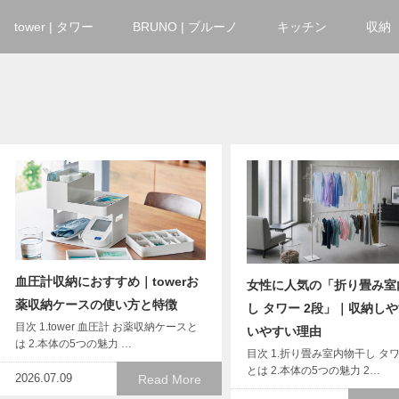
tower | タワー
BRUNO | ブルーノ
キッチン
収納
血圧計収納におすすめ｜towerお
女性に人気の「折り畳み室
薬収納ケースの使い方と特徴
し タワー 2段」｜収納し
目次 1.tower 血圧計 お薬収納ケースと
いやすい理由
は 2.本体の5つの魅力 …
目次 1.折り畳み室内物干し タワ
とは 2.本体の5つの魅力 2…
2026.07.09
Read More