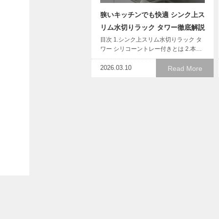
狭いキッチンでも快適 シンク上ス
リム水切りラック タワー徹底解説
目次 1.シンク上スリム水切りラック タ
ワー シリコーントレー付きとは 2.本…
2026.03.10
Read More
ゴミ箱もインテリアの一部に！
towerスリム45Lで美＆機能を両
立
目次 1.引き出す分別ゴミ袋ホルダー
tower スリム 45L とは 2.本…