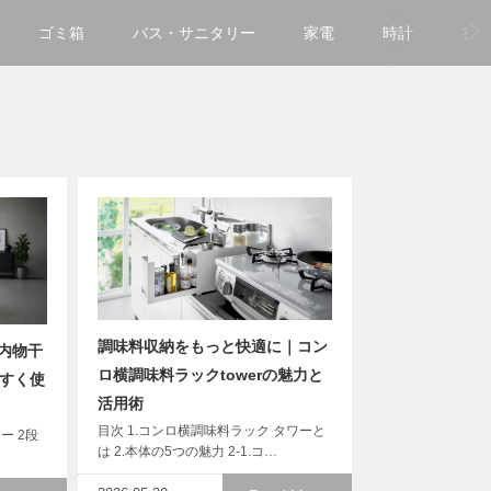
ゴミ箱
バス・サニタリー
家電
時計
玄
調味料収納をもっと快適に｜コン
内物干
ロ横調味料ラックtowerの魅力と
やすく使
活用術
目次 1.コンロ横調味料ラック タワーと
ー 2段
は 2.本体の5つの魅力 2-1.コ…