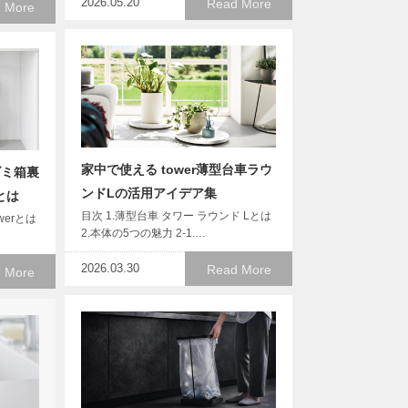
2026.05.20
Read More
 More
家中で使える tower薄型台車ラウ
ゴミ箱裏
ンドLの活用アイデア集
とは
目次 1.薄型台車 タワー ラウンド Lとは
werとは
2.本体の5つの魅力 2-1.…
2026.03.30
Read More
 More