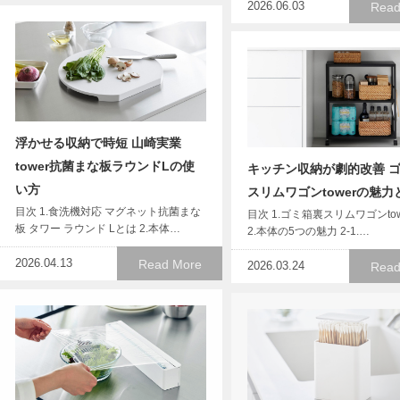
2026.06.03
Read
浮かせる収納で時短 山崎実業
tower抗菌まな板ラウンドLの使
キッチン収納が劇的改善 
い方
スリムワゴンtowerの魅力
目次 1.食洗機対応 マグネット抗菌まな
目次 1.ゴミ箱裏スリムワゴンto
板 タワー ラウンド Lとは 2.本体…
2.本体の5つの魅力 2-1.…
2026.04.13
Read More
2026.03.24
Read