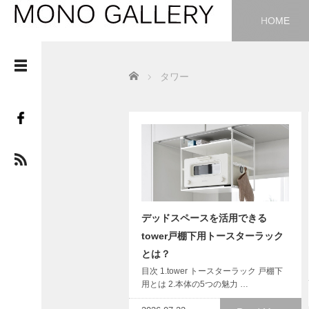
HOME
Home
タワー
デッドスペースを活用できる
tower戸棚下用トースターラック
とは？
目次 1.tower トースターラック 戸棚下
用とは 2.本体の5つの魅力 …