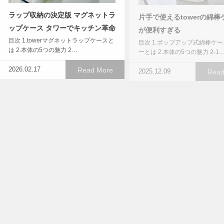
ラップ収納の決定版 マグネットラ
片手で使えるtowerの綿棒
ップケース タワーでキッチン革命
が便利すぎる
目次 1.towerマグネットラップケースと
目次 1.ポップアップ式綿棒ケー
は 2.本体の5つの魅力 2…
ーとは 2.本体の5つの魅力 2-1
2026.02.17
Read More
2025.12.09
Read
洗面所の「困った」を解決！
シンク下を有効活用！towe
towerスリムランドリーワゴン活
蓋＆フライパン収納スタン
用術
美収納
目次 1.山崎実業 ランドリーワゴン＋バ
目次 1.この収納スタンドとは 2
スケット タワー スリムとは 2.本体…
魅力ポイント 2‑1. 幅調節可能…