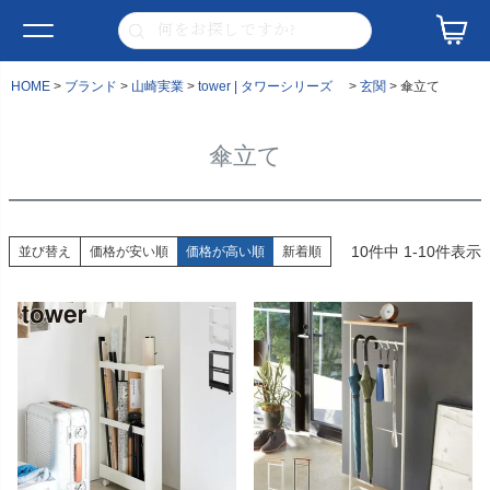
HOME
ブランド
山崎実業
tower | タワーシリーズ
玄関
傘立て
傘立て
10
件中
1
-
10
件表示
並び替え
価格が安い順
価格が高い順
新着順