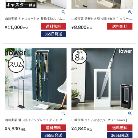
山崎実業 キャスター付き 長物収納スリムワ
山崎実業 天板付き引っ掛け傘立て タワー
ゴン タワー tower | インテリア雑貨・タワー
tower | インテリア雑貨・タワーシリーズ
11,000
8,800
シリーズ
¥
¥
税込
税込
山崎実業 引っ掛けアンブレラスタンド タワ
山崎実業 スリムかさたて タワー tower | イ
ー tower | インテリア雑貨・タワーシリーズ
ンテリア雑貨・タワーシリーズ
5,830
4,840
¥
¥
税込
税込