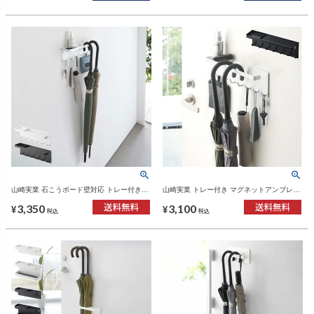
山崎実業 石こうボード壁対応 トレー付きア
山崎実業 トレー付き マグネットアンブレラ
ンブレラホルダー タワー tower | インテリア
ホルダー タワー tower | インテリア雑貨・タ
3,350
3,100
雑貨・タワーシリーズ
ワーシリーズ
¥
¥
税込
税込