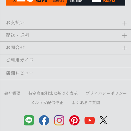
お支払い
Amazon Pay、クレジットカード、代金引換、あと払い(ペイディ)、銀
配送・送料
行振込がご利用になれます。詳しくは
ご利用ガイド
をご利用くださ
い。
全商品送料無料
(北海道・沖縄・離島を除く)
お問合せ
ご注文の翌日から1～2日営業日以内に発送いたします。ご注文の混雑
状況によって、多少前後する場合がございます。詳しくは
ご利用ガイ
メール：
shopping@monogallery.jp
ご利用ガイド
ド
をご利用ください。
TEL：
0120-155-545
(平日 9:00〜17:00)
メールの返信につきましては、1～2営業日以内にさせていただいてお
店舗レビュー
ります。
会社概要
特定商取引法に基づく表示
プライバシーポリシー
メルマガ配信停止
よくあるご質問